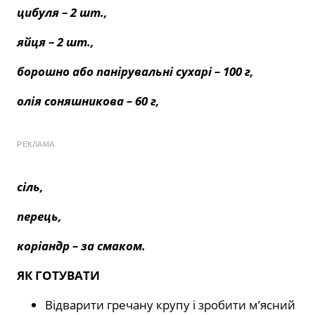
цибуля – 2 шт.,
яйця – 2 шт.,
борошно або панірувальні сухарі – 100 г,
олія соняшникова – 60 г,
РЕКЛАМА
сіль,
перець,
коріандр – за смаком.
ЯК ГОТУВАТИ
Відварити гречану крупу і зробити м’ясний