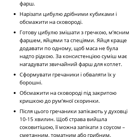
фарш.
Нарізати цибулю дрібними кубиками і
обсмажити на сковороді.
Готову цибулю змішати з гречкою, м’ясним
фаршем, яйцями та спеціями. Яйця краще
додавати по одному, щоб маса не була
надто рідкою. За консистенцією суміш має
нагадувати звичайний фарш для котлет.
Сформувати гречаники і обваляти їх у
борошні.
Обсмажити на сковороді під закритою
кришкою до рум’яної скоринки.
Після цього гречаники запікають у духовці
10-15 хвилин. Щоб страва вийшла
соковитішою, її можна запікати з соусом –
сметанним, томатним або грибним.