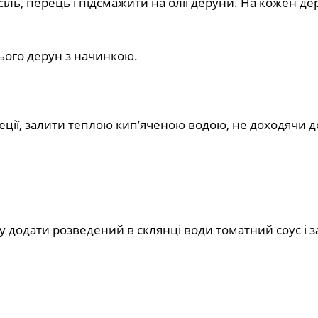
сіль, перець і підсмажити на олії деруни. На кожен де
нього дерун з начинкою.
спеції, залити теплою кип’яченою водою, не доходячи д
у додати розведений в склянці води томатний соус і з