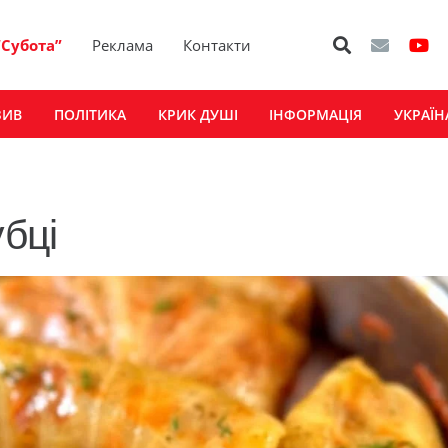
“Субота”
Реклама
Контакти
ЗИВ
ПОЛІТИКА
КРИК ДУШІ
ІНФОРМАЦІЯ
УКРАЇН
убці