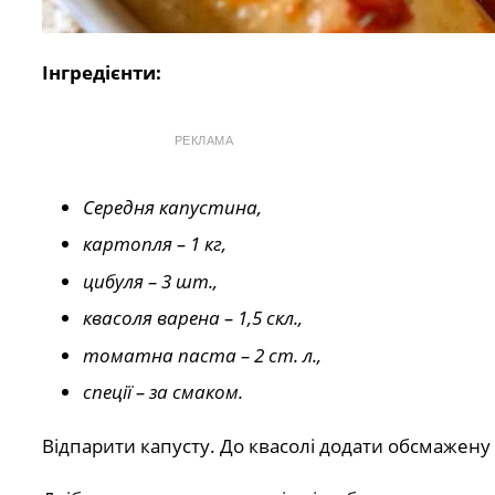
Інгредієнти:
РЕКЛАМА
Середня капустина,
картопля – 1 кг,
цибуля – 3 шт.,
квасоля варена – 1,5 скл.,
томатна паста – 2 ст. л.,
спеції – за смаком.
Відпарити капусту. До квасолі додати обсмажену 