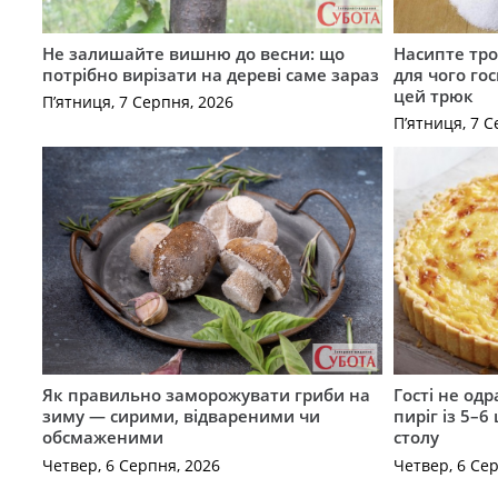
Не залишайте вишню до весни: що
Насипте тро
потрібно вирізати на дереві саме зараз
для чого го
цей трюк
П’ятниця, 7 Серпня, 2026
П’ятниця, 7 С
Як правильно заморожувати гриби на
Гості не од
зиму — сирими, відвареними чи
пиріг із 5–6
обсмаженими
столу
Четвер, 6 Серпня, 2026
Четвер, 6 Се