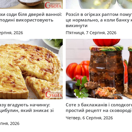
хи соди біля дверей ванної:
Розсіл в огірках раптом пому
сподині використовують
це нормально, а коли банку
викинути
ерпня, 2026
П’ятниця, 7 Серпня, 2026
разу вгадують начинку:
Соте з баклажанів і солодког
 цибулин, який зникає зі
простий рецепт на сковороді
Четвер, 6 Серпня, 2026
рпня, 2026