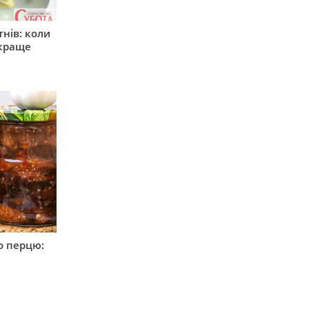
тнів: коли
 краще
о перцю: