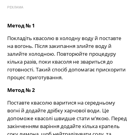
РЕКЛАМА
Метод № 1
Покладіть квасолю в холодну воду й поставте
на вогонь. Після закипання злийте воду й
залийте холодною. Повторюйте процедуру
кілька разів, поки квасоля не звариться до
готовності. Такий спосіб допомагає прискорити
процес приготування.
Метод № 2
Поставте квасолю варитися на середньому
вогні й додайте дрібку харчової води. Це
допоможе квасолі швидше стати м’якою. Перед
закінченням варіння додайте кілька крапель
соку лимона, щоб нейтралізувати соду, та