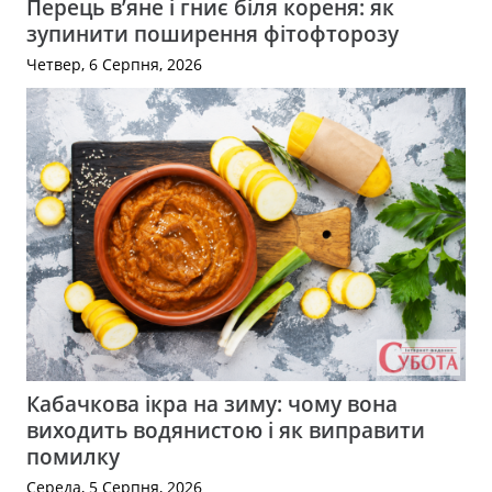
Перець в’яне і гниє біля кореня: як
зупинити поширення фітофторозу
Четвер, 6 Серпня, 2026
Кабачкова ікра на зиму: чому вона
виходить водянистою і як виправити
помилку
Середа, 5 Серпня, 2026