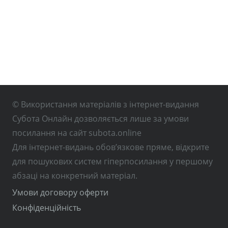
© Використання матеріалів з інтернет-видання
Субота Онлайн дозволяється лише за умови
посилання на сайт subota.online
Для інтернет-видань обов’язкове пряме, відкрите
для пошукових систем гіперпосилання у першому
абзаці на конкретний матеріал.
Умови договору оферти
Конфіденційність