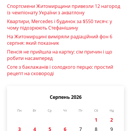
Спортсмени Житомирщини привезли 12 нагород
із чемпіонату України з акватлону
Квартири, Mercedes і будинок за $550 тисяч: у
чому підозрюють Стефанішину
На Житомирщині виміряли радіаційний фон 6
серпня: який показник
Пенсія не прийшла на картку: сім причин і що
робити насамперед
Соте з баклажанів і солодкого перцю: простий
рецепт на сковороді
Серпень 2026
Пн
Вт
Ср
Чт
Пт
Сб
Нд
1
2
3
4
5
6
7
8
9