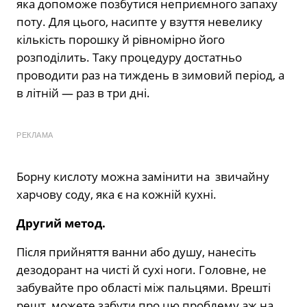
яка допоможе позбутися неприємного запаху
поту. Для цього, насипте у взуття невелику
кількість порошку й рівномірно його
розподілить. Таку процедуру достатньо
проводити раз на тиждень в зимовий період, а
в літній — раз в три дні.
РЕКЛАМА
Борну кислоту можна замінити на звичайну
харчову соду, яка є на кожній кухні.
Другий метод.
Після прийняття ванни або душу, нанесіть
дезодорант на чисті й сухі ноги. Головне, не
забувайте про області між пальцями. Врешті
решт, можете забути про цю проблему аж на