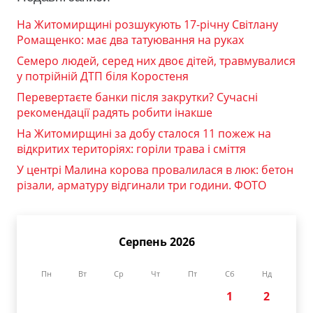
На Житомирщині розшукують 17-річну Світлану
Ромащенко: має два татуювання на руках
Семеро людей, серед них двоє дітей, травмувалися
у потрійній ДТП біля Коростеня
Перевертаєте банки після закрутки? Сучасні
рекомендації радять робити інакше
На Житомирщині за добу сталося 11 пожеж на
відкритих територіях: горіли трава і сміття
У центрі Малина корова провалилася в люк: бетон
різали, арматуру відгинали три години. ФОТО
Серпень 2026
Пн
Вт
Ср
Чт
Пт
Сб
Нд
1
2