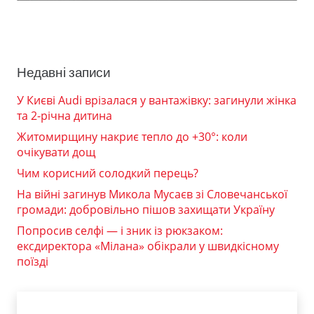
Недавні записи
У Києві Audi врізалася у вантажівку: загинули жінка
та 2-річна дитина
Житомирщину накриє тепло до +30°: коли
очікувати дощ
Чим корисний солодкий перець?
На війні загинув Микола Мусаєв зі Словечанської
громади: добровільно пішов захищати Україну
Попросив селфі — і зник із рюкзаком:
ексдиректора «Мілана» обікрали у швидкісному
поїзді