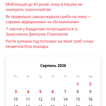
Мобілізація до 60 років: чому в Україні не
знижують граничний вік
Як правильно заморожувати гриби на зиму —
сирими, відвареними чи обсмаженими
7 серпня у Бердичеві попрощаються із
Захисником Дмитром Плаксюком
Росте купками під тополею: на який гриб схожа
незвична біла знахідка
Серпень 2026
Пн
Вт
Ср
Чт
Пт
Сб
Нд
1
2
3
4
5
6
7
8
9
10
11
12
13
14
15
16