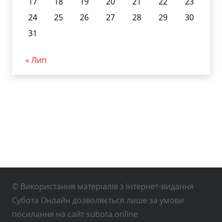
17
18
19
20
21
22
23
24
25
26
27
28
29
30
31
« Лип
© Використання матеріалів з інтернет-видання
Субота Онлайн дозволяється лише за умови
посилання на сайт subota.online