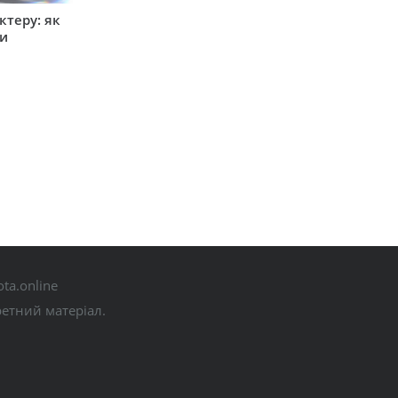
ктеру: як
ти
ta.online
ретний матеріал.