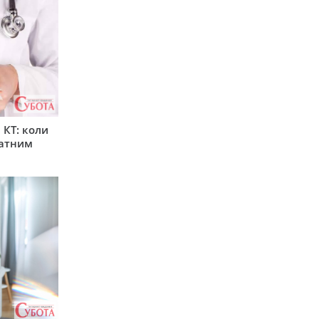
 КТ: коли
латним