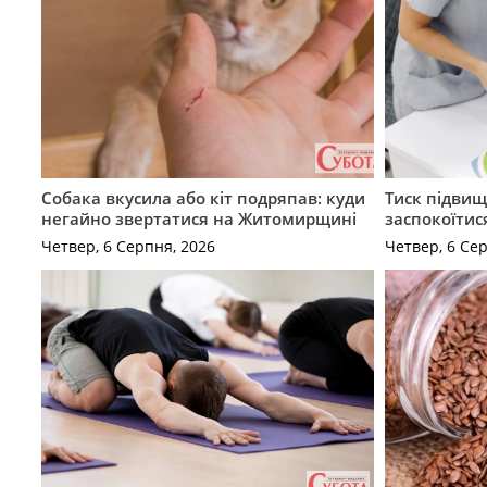
Собака вкусила або кіт подряпав: куди
Тиск підвищ
негайно звертатися на Житомирщині
заспокоїтис
Четвер, 6 Серпня, 2026
Четвер, 6 Се