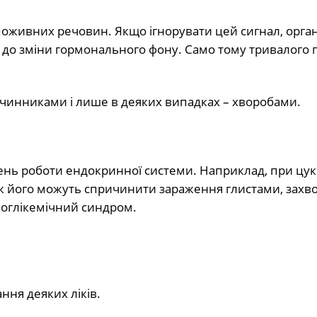
 поживних речовин. Якщо ігнорувати цей сигнал, орга
до зміни гормонального фону. Само тому тривалого 
чинниками і лише в деяких випадках – хворобами.
нь роботи ендокринної системи. Наприклад, при цу
кож його можуть спричинити зараження глистами, зах
поглікемічний синдром.
ня деяких ліків.