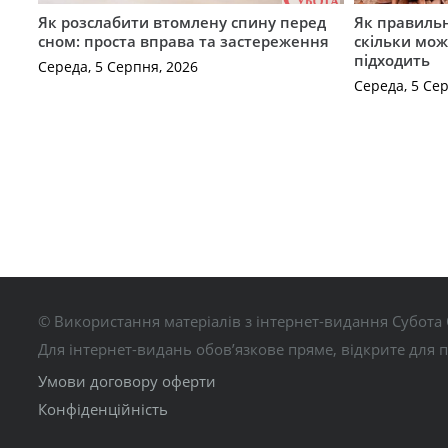
Як розслабити втомлену спину перед
Як правильн
сном: проста вправа та застереження
скільки мож
підходить
Середа, 5 Серпня, 2026
Середа, 5 Се
© Використання матеріалів з інтернет-видання Субота 
Для інтернет-видань обов’язкове пряме, відкрите для 
Умови договору оферти
Конфіденційність