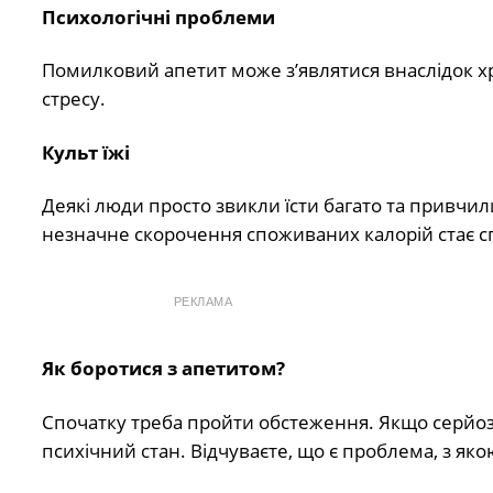
Психологічні проблеми
Помилковий апетит може з’являтися внаслідок хро
стресу.
Культ їжі
Деякі люди просто звикли їсти багато та привчили
незначне скорочення споживаних калорій стає 
РЕКЛАМА
Як боротися з апетитом?
Спочатку треба пройти обстеження. Якщо серйозн
психічний стан. Відчуваєте, що є проблема, з як