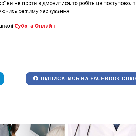
кої ви не проти відмовитися, то робіть це поступово, 
муючись режиму харчування.
аналі
Субота Онлайн
ПІДПИСАТИСЬ НА FACEBOOK СПІЛ