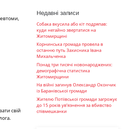
Недавні записи
ревтоми,
Собака вкусила або кіт подряпав:
куди негайно звертатися на
Житомирщині
Корнинська громада провела в
останню путь Захисника Івана
Михальченка
Понад три тисячі новонароджених:
демографічна статистика
Житомирщини
На війні загинув Олександр Окончик
із Баранівської громади
Жителю Потіївської громади загрожує
до 15 років ув’язнення за вбивство
вати свій
співмешканки
лога.