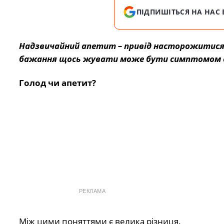
ПІДПИШІТЬСЯ НА НАС 
Надзвичайний апетит – привід насторожитися 
бажання щось жувати може бути симптомом с
Голод чи апетит?
РЕКЛАМА
Між цими поняттями є велика різниця.