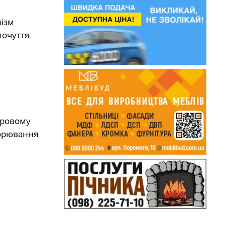
нізм
почуття
кровому
ворювання