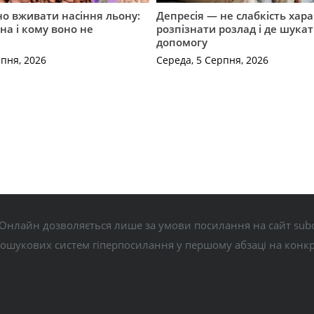
о вживати насіння льону:
Депресія — не слабкість хара
на і кому воно не
розпізнати розлад і де шука
допомогу
рпня, 2026
Середа, 5 Серпня, 2026
Онлайн дозволяється лише за умови посилання на сайт subo
пошукових систем гіперпосилання у першому абзаці на конк