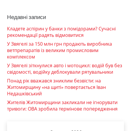
Недавні записи
Кладете аспірин у банки з помідорами? Сучасні
рекомендації радять відмовитися
У Звягелі за 150 млн грн продають виробника
ветпрепаратів із великим промисловим
комплексом
У Звягелі зіткнулися авто і мотоцикл: водій був без
свідомості, водійку деблокували рятувальники
Понад рік вважався зниклим безвісти: на
Житомирщину «на щиті» повертається Іван
Недашківський
Жителів Житомирщини закликали не ігнорувати
тривоги: ОВА зробила термінове попередження