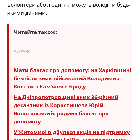
волонтери або люди, які можуть володіти будь-
якими даними.
Читайте також:
РЕКЛАМА
Мати благає про допомогу: на Харківщині
безвісти зник військовий Володимир
Костюк з Кам’яного Броду
На Дніпропетровщині зник 36-річний
десантник із Коростишева Юрій
Волотовський: родина благає про
допомогу
У Житомирі відбулася акція на підтримку