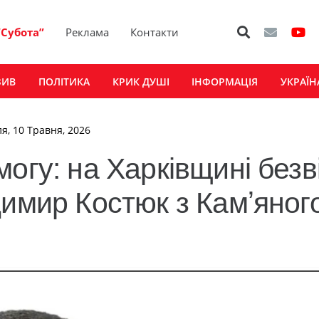
“Субота”
Реклама
Контакти
ЗИВ
ПОЛІТИКА
КРИК ДУШІ
ІНФОРМАЦІЯ
УКРАЇН
ля, 10 Травня, 2026
огу: на Харківщині безв
димир Костюк з Камʼяног