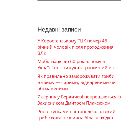
Недавні записи
У Коростенському ТЦК помер 46-
річний чоловік після проходження
ВЛК
Мобілізація до 60 років: чому в
Україні не знижують граничний вік
Як правильно заморожувати гриби
на зиму — сирими, відвареними чи
обсмаженими
7 серпня у Бердичеві попрощаються із
Захисником Дмитром Плаксюком
р
Росте купками під тополею: на який
гриб схожа незвична біла знахідка