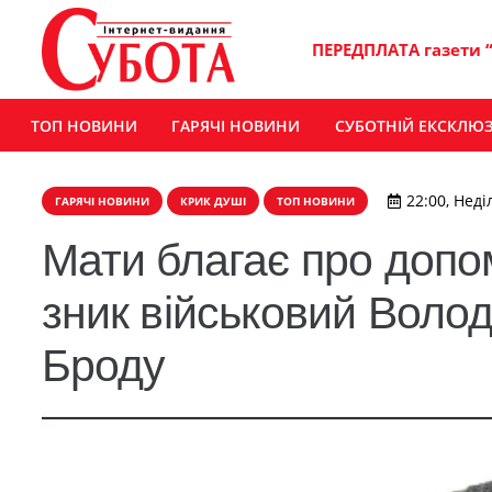
ПЕРЕДПЛАТА газети 
ТОП НОВИНИ
ГАРЯЧІ НОВИНИ
СУБОТНІЙ ЕКСКЛЮ
22:00, Неді
ГАРЯЧІ НОВИНИ
КРИК ДУШІ
ТОП НОВИНИ
Мати благає про допом
зник військовий Воло
Броду