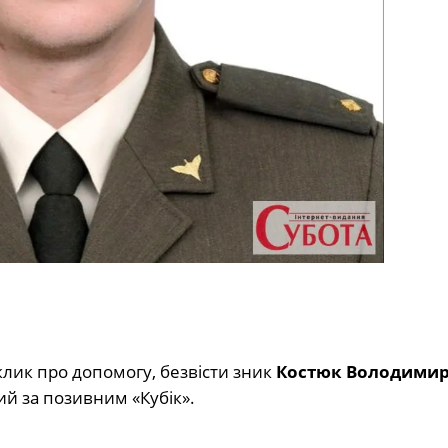
аклик про допомогу, безвісти зник
Костюк Володими
ий за позивним «Кубік».