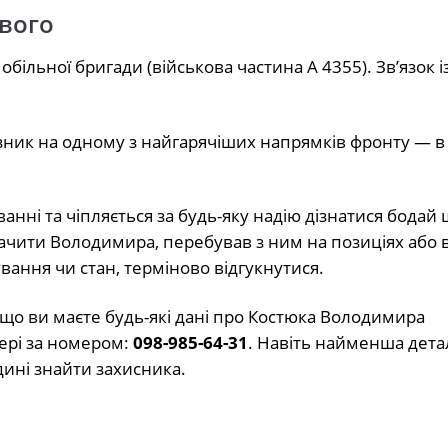
ового
більної бригади (військова частина А 4355). Зв’язок і
зник на одному з найгарячіших напрямків фронту — в
нні та чіпляється за будь-яку надію дізнатися бодай
 бачити Володимира, перебував з ним на позиціях або 
ання чи стан, терміново відгукнутися.
що ви маєте будь-які дані про Костюка Володимира
ері за номером:
098-985-64-31
. Навіть найменша дета
ині знайти захисника.