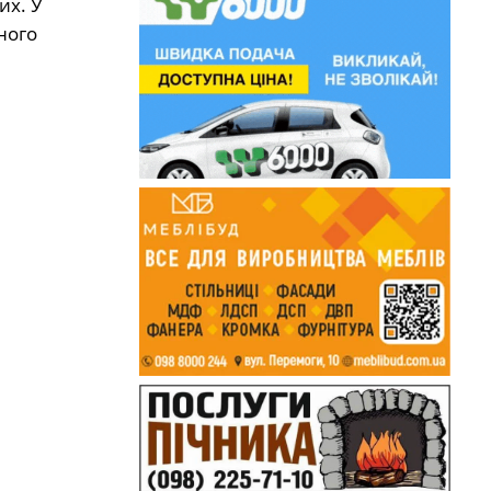
их. У
ного