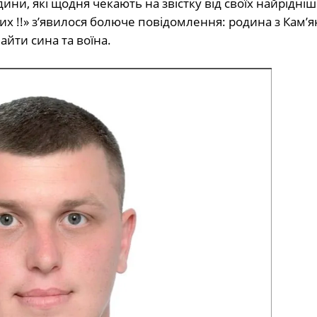
ини, які щодня чекають на звістку від своїх найрідніш
их !!» з’явилося болюче повідомлення: родина з Камʼя
йти сина та воїна.