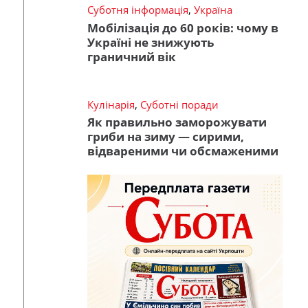
Суботня інформація
,
Україна
Мобілізація до 60 років: чому в
Україні не знижують
граничний вік
Кулінарія
,
Суботні поради
Як правильно заморожувати
гриби на зиму — сирими,
відвареними чи обсмаженими