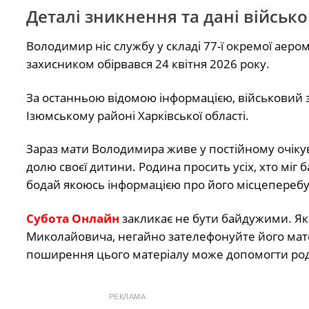
Деталі зникнення та дані військ
Володимир ніс службу у складі 77-ї окремої аеромо
захисником обірвався 24 квітня 2026 року.
За останньою відомою інформацією, військовий 
Ізюмському районі Харківської області.
Зараз мати Володимира живе у постійному очікува
долю своєї дитини. Родина просить усіх, хто міг
бодай якоюсь інформацією про його місцеперебув
Субота Онлайн
закликає не бути байдужими. Як
Миколайовича, негайно зателефонуйте його мат
поширення цього матеріалу може допомогти род
РЕКЛАМА