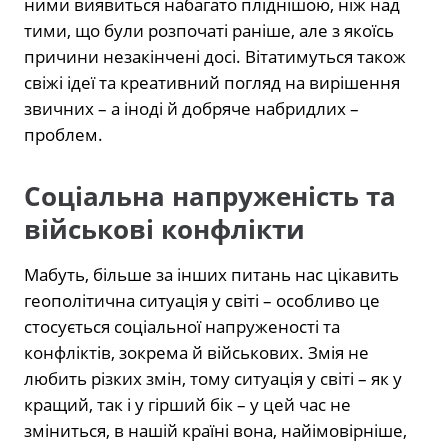
ними виявиться набагато пліднішою, ніж над
тими, що були розпочаті раніше, але з якоїсь
причини незакінчені досі. Вітатимуться також
свіжі ідеї та креативний погляд на вирішення
звичних – а іноді й добряче набридлих –
проблем.
Соціальна напруженість та
військові конфлікти
Мабуть, більше за інших питань нас цікавить
геополітична ситуація у світі – особливо це
стосується соціальної напруженості та
конфліктів, зокрема й військових. Змія не
любить різких змін, тому ситуація у світі – як у
кращий, так і у гірший бік – у цей час не
зміниться, в нашій країні вона, найімовірніше,