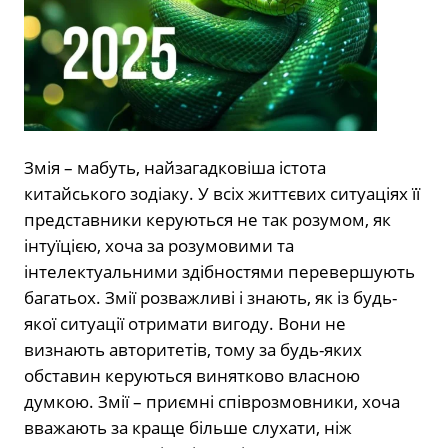
Змія – мабуть, найзагадковіша істота
китайського зодіаку. У всіх життєвих ситуаціях її
представники керуються не так розумом, як
інтуїцією, хоча за розумовими та
інтелектуальними здібностями перевершують
багатьох. Змії розважливі і знають, як із будь-
якої ситуації отримати вигоду. Вони не
визнають авторитетів, тому за будь-яких
обставин керуються винятково власною
думкою. Змії – приємні співрозмовники, хоча
вважають за краще більше слухати, ніж