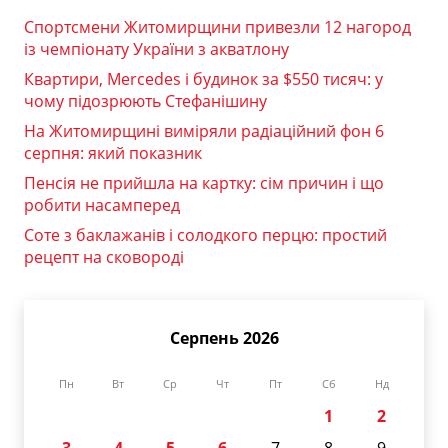
Спортсмени Житомирщини привезли 12 нагород
із чемпіонату України з акватлону
Квартири, Mercedes і будинок за $550 тисяч: у
чому підозрюють Стефанішину
На Житомирщині виміряли радіаційний фон 6
серпня: який показник
Пенсія не прийшла на картку: сім причин і що
робити насамперед
Соте з баклажанів і солодкого перцю: простий
рецепт на сковороді
Серпень 2026
Пн
Вт
Ср
Чт
Пт
Сб
Нд
1
2
3
4
5
6
7
8
9