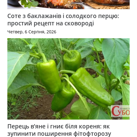
Соте з баклажанів і солодкого перцю:
простий рецепт на сковороді
Четвер, 6 Серпня, 2026
Перець в’яне і гниє біля кореня: як
зупинити поширення фітофторозу