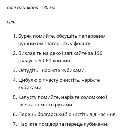
олія оливкова – 30 мл
сіль.
Буряк помийте, обсушіть паперовим
рушником і загорніть у фольгу.
Викладіть на деко і запікайте за 190
градусів 50-60 хвилин.
Остудіть і наріжте кубиками.
Цибулю ріпчасту очистіть, наріжте
кубиками.
Капусту помийте, наріжте соломкою і
злегка помніть руками.
Перець болгарський очистіть від насіння.
Наріжте помідор та перець кубиками.