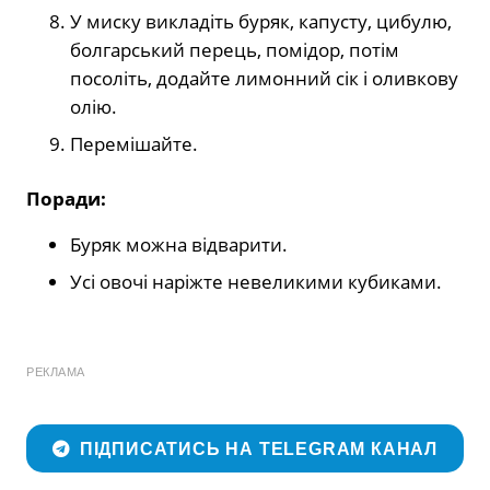
У миску викладіть буряк, капусту, цибулю,
болгарський перець, помідор, потім
посоліть, додайте лимонний сік і оливкову
олію.
Перемішайте.
Поради:
Буряк можна відварити.
Усі овочі наріжте невеликими кубиками.
РЕКЛАМА
ПІДПИСАТИСЬ НА TELEGRAM КАНАЛ