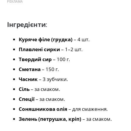
РЕКЛАМА
Інгредієнти
:
Куряче філе (грудка)
– 4 шт.
Плавлені сирки
– 1–2 шт.
Твердий сир
– 100 г.
Сметана
– 150 г.
Часник
– 3 зубчики.
Сіль
– за смаком.
Спеції
– за смаком.
Соняшникова олія
– для смаження.
Зелень (петрушка, кріп)
– за смаком.