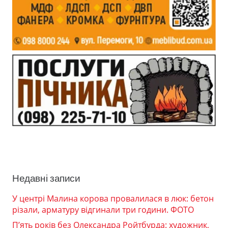
Недавні записи
У центрі Малина корова провалилася в люк: бетон
різали, арматуру відгинали три години. ФОТО
П’ять років без Олександра Ройтбурда: художник,