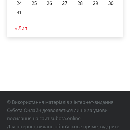
24
25
26
27
28
29
30
31
« Лип
© Використання матеріалів з інтернет-видання
Субота Онлайн дозволяється лише за умови
посилання на сайт subota.online
Для інтернет-видань обов’язкове пряме, відкрите