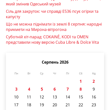
який змінив Одеський музей
Сіль для закруток: чи справді Е536 псує огірки та
капусту
Що не можна піднімати із землі 8 серпня: народні
прикмети на Мирона-вітрогона
Суботній хіт-парад: COKAINÉ, KODI та OMEN
представили нову версію Cuba Libre & Dolce Vita
Серпень 2026
Пн
Вт
Ср
Чт
Пт
Сб
Нд
1
2
3
4
5
6
7
8
9
10
11
12
13
14
15
16
17
18
19
20
21
22
23