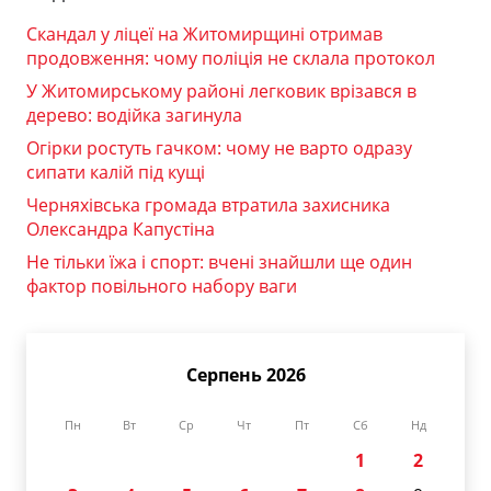
Скандал у ліцеї на Житомирщині отримав
продовження: чому поліція не склала протокол
У Житомирському районі легковик врізався в
дерево: водійка загинула
Огірки ростуть гачком: чому не варто одразу
сипати калій під кущі
Черняхівська громада втратила захисника
Олександра Капустіна
Не тільки їжа і спорт: вчені знайшли ще один
фактор повільного набору ваги
Серпень 2026
Пн
Вт
Ср
Чт
Пт
Сб
Нд
1
2