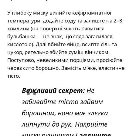
У глибоку миску вилийте кефір кімнатної
температури, додайте соду та залиште на 2–3
хвилини (на поверхні мають з’явитися
бульбашки — це знак, що сода загасилася
кислотою). Далі вбийте яйце, всипте сіль та
цукор, ретельно збийте суміш вінчиком.
Поступово, невеликими порціями, просіюйте
через сито борошно. Замісіть м’яке, еластичне
тісто.
Важливий секрет:
Не
забивайте тісто зайвим
борошном, воно має злегка
липнути до рук. Накрийте
миску рушником і
залиште