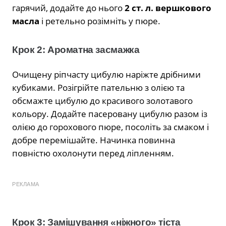
гарячий, додайте до нього
2 ст. л. вершкового
масла
і ретельно розімніть у пюре.
Крок 2: Ароматна засмажка
Очищену ріпчасту цибулю наріжте дрібними
кубиками. Розігрійте пательню з олією та
обсмажте цибулю до красивого золотавого
кольору. Додайте пасеровану цибулю разом із
олією до горохового пюре, посоліть за смаком і
добре перемішайте. Начинка повинна
повністю охолонути перед ліпленням.
РЕКЛАМА
Крок 3: Замішування «ніжного» тіста