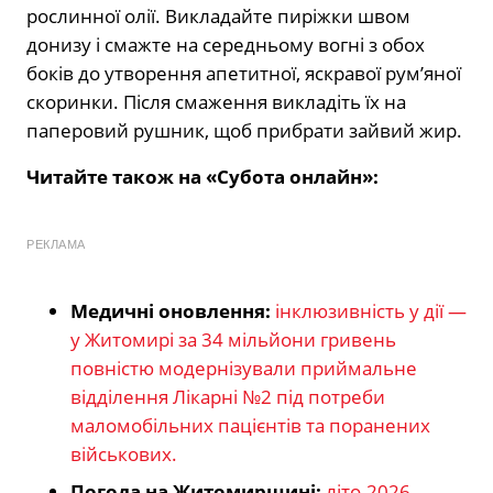
рослинної олії. Викладайте пиріжки швом
донизу і смажте на середньому вогні з обох
боків до утворення апетитної, яскравої рум’яної
скоринки. Після смаження викладіть їх на
паперовий рушник, щоб прибрати зайвий жир.
Читайте також на «Субота онлайн»:
РЕКЛАМА
Медичні оновлення:
інклюзивність у дії —
у Житомирі за 34 мільйони гривень
повністю модернізували приймальне
відділення Лікарні №2 під потреби
маломобільних пацієнтів та поранених
військових.
Погода на Житомирщині:
літо-2026