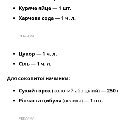
Куряче яйце
—
1 шт.
Харчова сода
—
1 ч. л.
РЕКЛАМА
Цукор
—
1 ч. л.
Сіль
—
1 ч. л.
Для соковитої начинки:
Сухий горох
(колотий або цілий) —
250 г
Ріпчаста цибуля
(велика) —
1 шт.
РЕКЛАМА