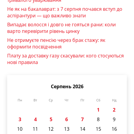
тривалого уварювання
Не як на бакалаврат: з 7 серпня почався вступ до
аспірантури — що важливо знати
Випадає волосся і довго не гояться рани: коли
варто перевірити рівень цинку
Не отримуєте пенсію через брак стажу: як
оформити посвідчення
Плату за доставку газу скасували: кого стосуються
нові правила
Серпень 2026
Пн
Вт
Ср
Чт
Пт
Сб
Нд
1
2
3
4
5
6
7
8
9
10
11
12
13
14
15
16