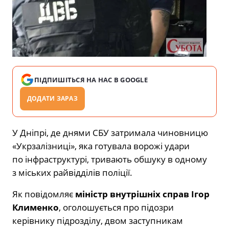
ПІДПИШІТЬСЯ НА НАС В GOOGLE
ДОДАТИ ЗАРАЗ
У Дніпрі, де днями СБУ затримала чиновницю
«Укрзалізниці», яка готувала ворожі удари
по інфраструктурі, тривають обшуку в одному
з міських райвідділів поліції.
Як повідомляє
міністр внутрішніх справ Ігор
Клименко
, оголошується про підозри
керівнику підрозділу, двом заступникам