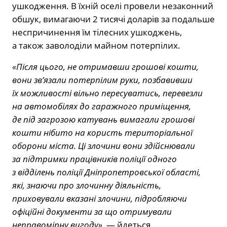
ушкодження. В їхній оселі провели незаконний
обшук, вимагаючи 2 тисячі доларів за подальше
неспричинення їм тілесних ушкоджень,
а також заволоділи майном потерпілих.
«Після цього, не отримавши грошові кошти,
вони зв’язали потерпілим руки, позбавивши
їх можливості вільно пересуватись, перевезли
на автомобілях до гаражного приміщення,
де під загрозою катувань вимагали грошові
кошти нібито на користь територіальної
оборони міста. Ці злочини вони здійснювали
за підтримки працівників поліції одного
з відділень поліції Дніпропетровської області,
які, знаючи про злочинну діяльність,
приховували вказані злочини, підробляючи
офіційні документи за що отримували
неправомірну вигоду»,
— йдеться