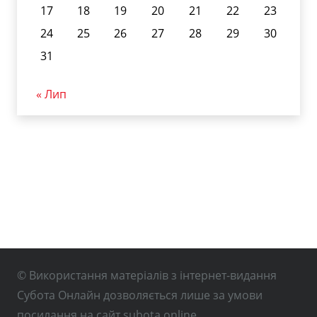
17
18
19
20
21
22
23
24
25
26
27
28
29
30
31
« Лип
© Використання матеріалів з інтернет-видання
Субота Онлайн дозволяється лише за умови
посилання на сайт subota.online