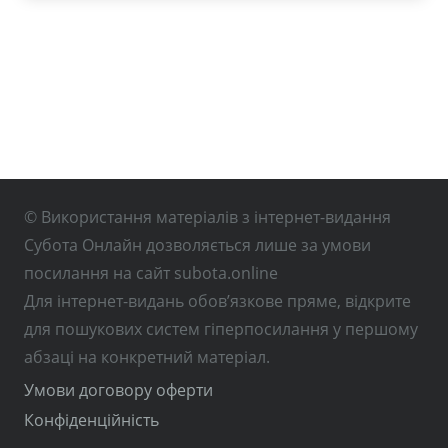
© Використання матеріалів з інтернет-видання
Субота Онлайн дозволяється лише за умови
посилання на сайт subota.online
Для інтернет-видань обов’язкове пряме, відкрите
для пошукових систем гіперпосилання у першому
абзаці на конкретний матеріал.
Умови договору оферти
Конфіденційність