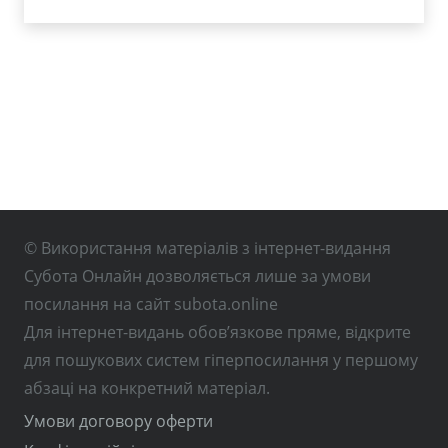
© Використання матеріалів з інтернет-видання
Субота Онлайн дозволяється лише за умови
посилання на сайт subota.online
Для інтернет-видань обов’язкове пряме, відкрите
для пошукових систем гіперпосилання у першому
абзаці на конкретний матеріал.
Умови договору оферти