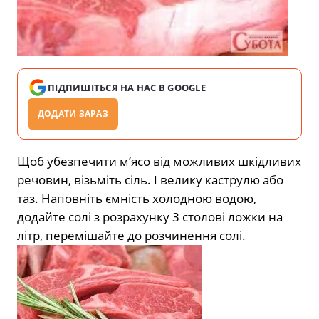
ПІДПИШІТЬСЯ НА НАС В GOOGLE
ДОДАТИ ЗАРАЗ
Щоб убезпечити м’ясо від можливих шкідливих
речовин, візьміть сіль. І велику каструлю або
таз. Наповніть ємність холодною водою,
додайте солі з розрахунку 3 столові ложки на
літр, перемішайте до розчинення солі.