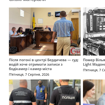
Після погоні в центрі Бердичева — суд:
Помер Вілья
водій хоче отримати записи з
Light Мадон
бодікамер і камер міста
П’ятниця, 7 С
П’ятниця, 7 Серпня, 2026