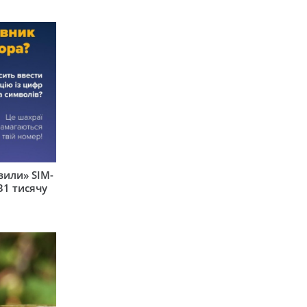
вили» SIM-
31 тисячу