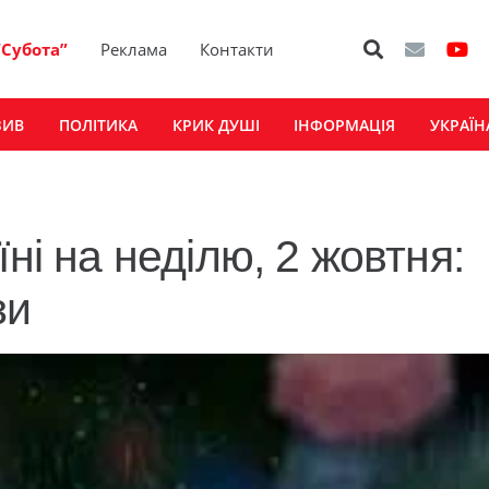
“Субота”
Реклама
Контакти
ЗИВ
ПОЛІТИКА
КРИК ДУШІ
ІНФОРМАЦІЯ
УКРАЇН
ні на неділю, 2 жовтня:
зи