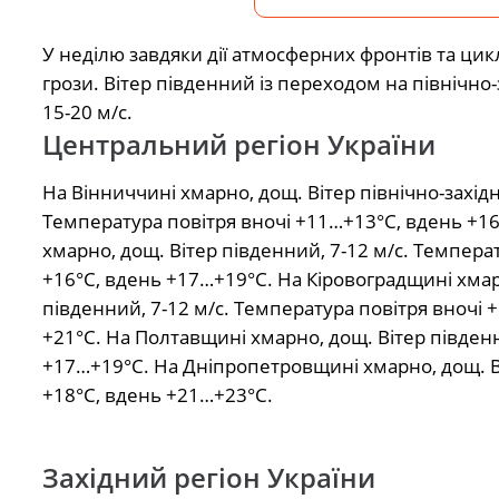
У неділю завдяки дії атмосферних фронтів та ци
грози. Вітер південний із переходом на північно
15-20 м/с.
Центральний регіон України
На Вінниччині хмарно, дощ. Вітер північно-західн
Температура повітря вночі +11…+13°С, вдень +1
хмарно, дощ. Вітер південний, 7-12 м/с. Темпера
+16°С, вдень +17…+19°С. На Кіровоградщині хмар
південний, 7-12 м/с. Температура повітря вночі
+21°С. На Полтавщині хмарно, дощ. Вітер південн
+17…+19°С. На Дніпропетровщині хмарно, дощ. Ві
+18°С, вдень +21…+23°С.
Західний регіон України