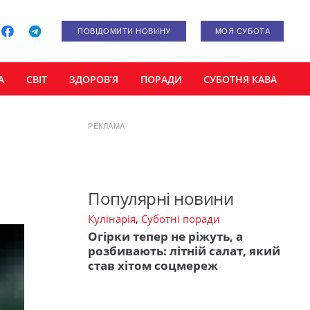
ПОВІДОМИТИ НОВИНУ
МОЯ СУБОТА
А
СВІТ
ЗДОРОВ’Я
ПОРАДИ
СУБОТНЯ КАВА
РЕКЛАМА
Популярні новини
Кулінарія
,
Суботні поради
Огірки тепер не ріжуть, а
розбивають: літній салат, який
став хітом соцмереж