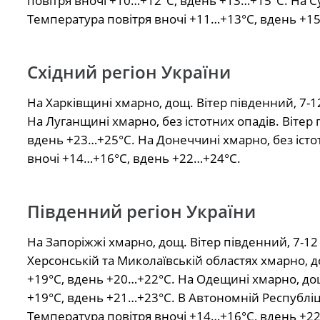
повітря вночі +10…+12°С, вдень +13…+15°С. На Су
Температура повітря вночі +11…+13°С, вдень +1
Східний регіон України
На Харківщині хмарно, дощ. Вітер південний, 7-1
На Луганщині хмарно, без істотних опадів. Вітер
вдень +23…+25°С. На Донеччині хмарно, без істот
вночі +14…+16°С, вдень +22…+24°С.
Південний регіон України
На Запоріжжі хмарно, дощ. Вітер південний, 7-12
Херсонській та Миколаївській областях хмарно, д
+19°С, вдень +20…+22°С. На Одещині хмарно, дощ
+19°С, вдень +21…+23°С. В Автономній Республіці 
Температура повітря вночі +14…+16°С, вдень +2