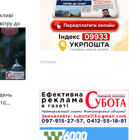
жливі
вітру до
РЕКЛАМА
вдень
+16…