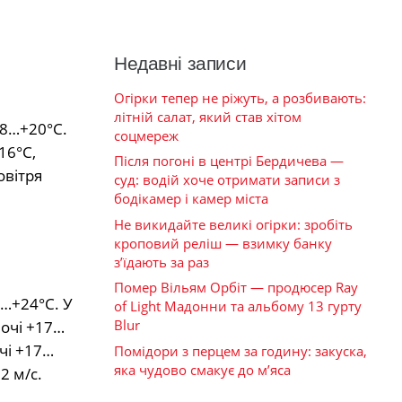
.
Недавні записи
Огірки тепер не ріжуть, а розбивають:
літній салат, який став хітом
18…+20°С.
соцмереж
16°С,
Після погоні в центрі Бердичева —
овітря
суд: водій хоче отримати записи з
бодікамер і камер міста
Не викидайте великі огірки: зробіть
кроповий реліш — взимку банку
з’їдають за раз
Помер Вільям Орбіт — продюсер Ray
2…+24°С. У
of Light Мадонни та альбому 13 гурту
Blur
ночі +17…
чі +17…
Помідори з перцем за годину: закуска,
яка чудово смакує до м’яса
2 м/с.