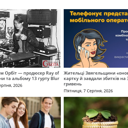
м Орбіт — продюсер Ray of
Жительці Звягельщини «оно
ни та альбому 13 гурту Blur
картку й завдали збитків на 
гривень
ерпня, 2026
П’ятниця, 7 Серпня, 2026