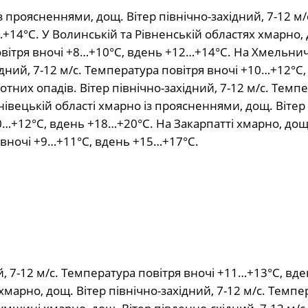
з проясненнями, дощ. Вітер північно-західний, 7-12 м/
+14°С. У Волинській та Рівненській областях хмарно,
повітря вночі +8…+10°С, вдень +12…+14°С. На Хмельни
дний, 7-12 м/с. Температура повітря вночі +10…+12°С,
тних опадів. Вітер північно-західний, 7-12 м/с. Темп
івецькій області хмарно із проясненнями, дощ. Вітер 
10…+12°С, вдень +18…+20°С. На Закарпатті хмарно, дощ
я вночі +9…+11°С, вдень +15…+17°С.
й, 7-12 м/с. Температура повітря вночі +11…+13°С, вд
хмарно, дощ. Вітер північно-західний, 7-12 м/с. Темпе