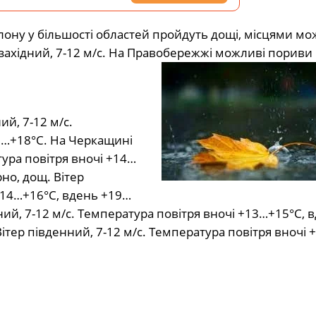
клону у більшості областей пройдуть дощі, місцями мо
-західний, 7-12 м/с. На Правобережжі можливі пориви 
ий, 7-12 м/с.
6…+18°С. На Черкащині
тура повітря вночі +14…
но, дощ. Вітер
 +14…+16°С, вдень +19…
ий, 7-12 м/с. Температура повітря вночі +13…+15°С, 
тер південний, 7-12 м/с. Температура повітря вночі 