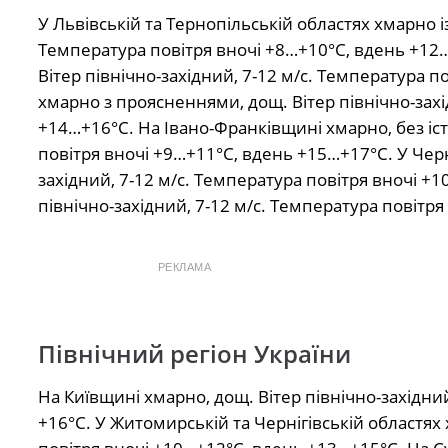
У Львівській та Тернопільській областях хмарно і
Температура повітря вночі +8…+10°С, вдень +12…
Вітер північно-західний, 7-12 м/с. Температура 
хмарно з проясненнями, дощ. Вітер північно-захі
+14…+16°С. На Івано-Франківщині хмарно, без істо
повітря вночі +9…+11°С, вдень +15…+17°С. У Черн
західний, 7-12 м/с. Температура повітря вночі +
північно-західний, 7-12 м/с. Температура повітр
РЕКЛАМА
Північний регіон України
На Київщині хмарно, дощ. Вітер північно-західни
+16°С. У Житомирській та Чернігівській областях 