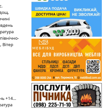
с.
 дощ.
ччині
 вдень
ература
північно-
. Вітер
ень +14…
ратура