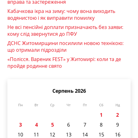
вправа та застереження
Кабачкова ікра на зиму: чому вона виходить
водянистою і як виправити помилку
Не всі пенсійні доплати призначають без заяви:
кому слід звернутися до ПФУ
ДСНС Житомирщини посилили новою технікою:
що отримали підрозділи
«Полісся. Вареник FEST» у Житомирі: коли та де
пройде родинне свято
Серпень 2026
Пн
Вт
Ср
Чт
Пт
Сб
Нд
1
2
3
4
5
6
7
8
9
10
11
12
13
14
15
16