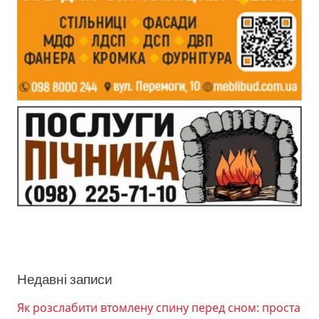
Недавні записи
Як розслабити втомлену спину перед сном: проста