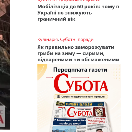
Мобілізація до 60 років: чому в
Україні не знижують
граничний вік
Кулінарія
,
Суботні поради
Як правильно заморожувати
гриби на зиму — сирими,
відвареними чи обсмаженими