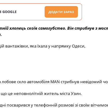
В GOOGLE
ДОДАТИ ЗАРАЗ
ітній хлопець скоїв самогубство. Він стрибнув з мос
.
ій вантажівки, яка їхала у напрямку Одеси,
на лобове скло автомобіля MAN стрибнув невідомий чо
, що це неповнолітній житель міста Узин.
дні посварився у телефонній розмові зі своїм вітчимо