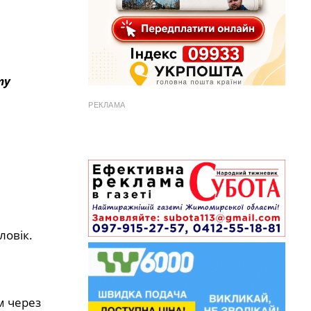
ту
РЕКЛАМА
ловік.
м через