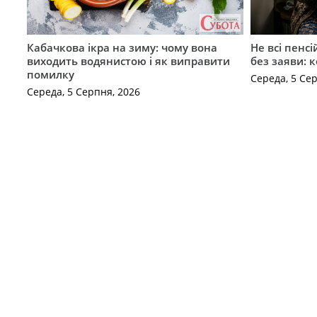
Кабачкова ікра на зиму: чому вона
Не всі пенс
виходить водянистою і як виправити
без заяви: 
помилку
Середа, 5 Се
Середа, 5 Серпня, 2026