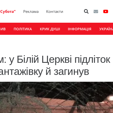
“Субота”
Реклама
Контакти
ЗИВ
ПОЛІТИКА
КРИК ДУШІ
ІНФОРМАЦІЯ
УКРАЇН
 у Білій Церкві підліток
антажівку й загинув