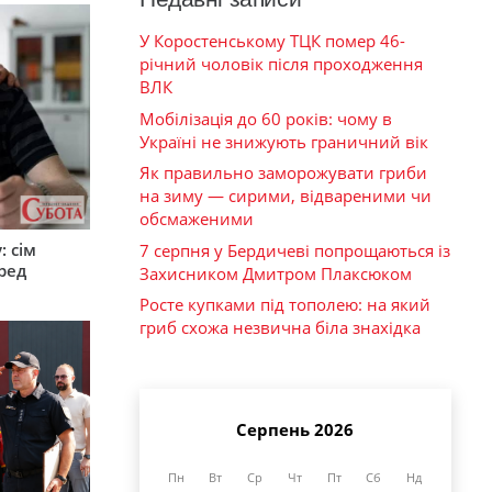
У Коростенському ТЦК помер 46-
річний чоловік після проходження
ВЛК
Мобілізація до 60 років: чому в
Україні не знижують граничний вік
Як правильно заморожувати гриби
на зиму — сирими, відвареними чи
обсмаженими
: сім
7 серпня у Бердичеві попрощаються із
ред
Захисником Дмитром Плаксюком
Росте купками під тополею: на який
гриб схожа незвична біла знахідка
Серпень 2026
Пн
Вт
Ср
Чт
Пт
Сб
Нд