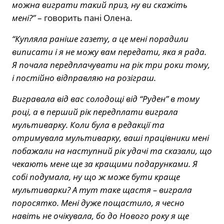
можна виграти такий приз, ну ви скажіть
мені?”
– говорить пані Олена.
“Купляла раніше газету, а це мені порадили
виписати і я не можу вам передати, яка я рада.
Я почала передплачувати на рік три роки тому,
і постійно відправляю на розіграш.
Вигравала від вас солодощі від “Руден” в тому
році, а в перший рік передплати виграла
мультиварку. Коли була в редакції та
отримувала мультиварку, ваші працівники мені
побажали на наступний рік удачі та сказали, що
чекають мене ще за кращими подарунками. Я
собі подумала, ну що ж може бути краще
мультиварки? А тут таке щастя – виграла
поросятко. Мені дуже пощастило, я чесно
навіть не очікувала, бо до Нового року я ще