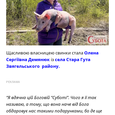
Щасливою власницею свинки стала
Олена
Сергіївна Демянюк
із
села Стара Гута
Звягельського району.
РЕКЛАМА
“Я вдячна цій Боговій “Суботі”. Чого я її так
називаю, а тому, що вона наче від Бога
обдаровує нас такими подарунками, бо де ще