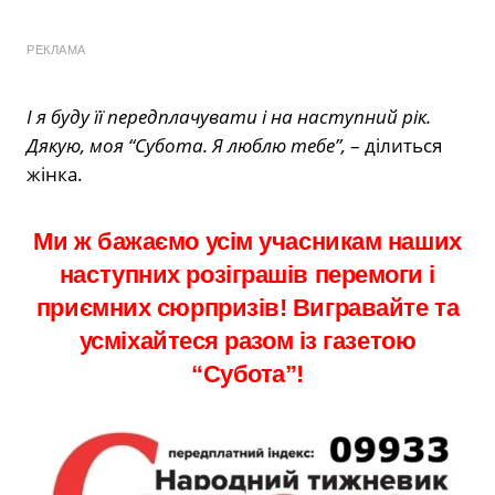
РЕКЛАМА
І я буду її передплачувати і на наступний рік.
Дякую, моя “Субота. Я люблю тебе”,
– ділиться
жінка.
Ми ж бажаємо усім учасникам наших
наступних розіграшів перемоги і
приємних сюрпризів! Вигравайте та
усміхайтеся разом із газетою
“Субота”!