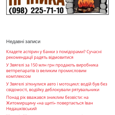
Недавні записи
Кладете аспірин у банки з помідорами? Сучасні
рекомендації радять відмовитися
У Звягелі за 150 млн грн продають виробника
ветпрепаратів із великим промисловим
комплексом
У Звягелі зіткнулися авто і мотоцикл: водій був без
свідомості, водійку деблокували рятувальники
Понад рік вважався зниклим безвісти: на
Житомирщину «на щиті» повертається Іван
Недашківський