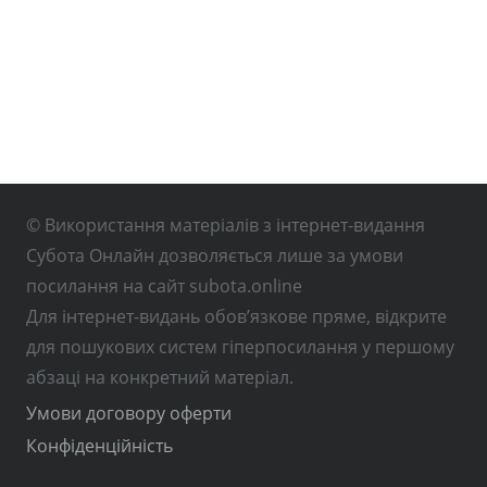
© Використання матеріалів з інтернет-видання
Субота Онлайн дозволяється лише за умови
посилання на сайт subota.online
Для інтернет-видань обов’язкове пряме, відкрите
для пошукових систем гіперпосилання у першому
абзаці на конкретний матеріал.
Умови договору оферти
Конфіденційність