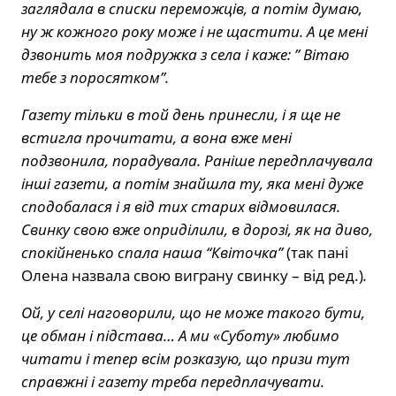
заглядала в списки переможців, а потім думаю,
ну ж кожного року може і не щастити. А це мені
дзвонить моя подружка з села і каже: ” Вітаю
тебе з поросятком”.
Газету тільки в той день принесли, і я ще не
встигла прочитати, а вона вже мені
подзвонила, порадувала. Раніше передплачувала
інші газети, а потім знайшла ту, яка мені дуже
сподобалася і я від тих старих відмовилася.
Свинку свою вже оприділили, в дорозі, як на диво,
спокійненько спала наша “Квіточка”
(так пані
Олена назвала свою виграну свинку – від ред.)
.
Ой, у селі наговорили, що не може такого бути,
це обман і підстава… А ми «Суботу» любимо
читати і тепер всім розказую, що призи тут
справжні і газету треба передплачувати.