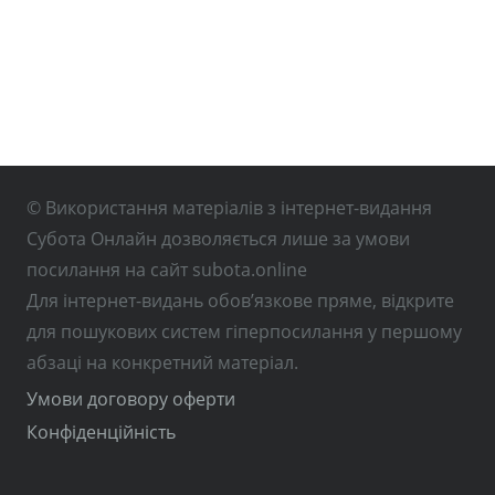
© Використання матеріалів з інтернет-видання
Субота Онлайн дозволяється лише за умови
посилання на сайт subota.online
Для інтернет-видань обов’язкове пряме, відкрите
для пошукових систем гіперпосилання у першому
абзаці на конкретний матеріал.
Умови договору оферти
Конфіденційність