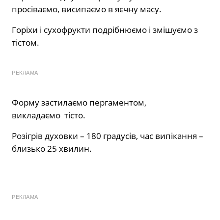
просіваємо, висипаємо в яєчну масу.
Горіхи і сухофрукти подрібнюємо і змішуємо з
тістом.
РЕКЛАМА
Форму застилаємо пергаментом,
викладаємо тісто.
Розігрів духовки – 180 градусів, час випікання –
близько 25 хвилин.
РЕКЛАМА