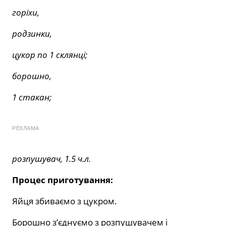
горіхи,
родзинки,
цукор по 1 склянці;
борошно,
1 стакан;
РЕКЛАМА
розпушувач, 1.5 ч.л.
Процес приготування:
Яйця збиваємо з цукром.
Борошно з’єднуємо з розпушувачем і