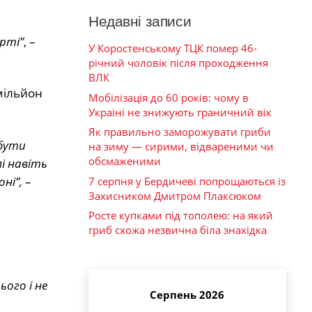
Недавні записи
ерті”
, –
У Коростенському ТЦК помер 46-
річний чоловік після проходження
ВЛК
мільйон
Мобілізація до 60 років: чому в
Україні не знижують граничний вік
Як правильно заморожувати гриби
 бути
на зиму — сирими, відвареними чи
обсмаженими
лі навіть
ні”,
–
7 серпня у Бердичеві попрощаються із
Захисником Дмитром Плаксюком
Росте купками під тополею: на який
гриб схожа незвична біла знахідка
ього і не
Серпень 2026