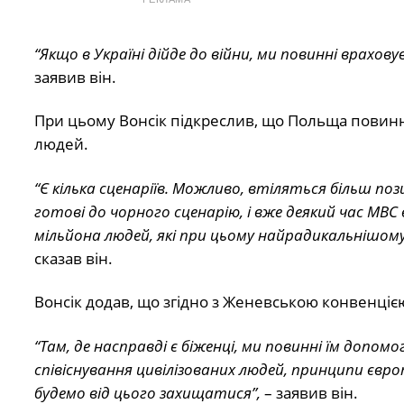
“Якщо в Україні дійде до війни, ми повинні врахов
заявив він.
При цьому Вонсік підкреслив, що Польща повинна
людей.
“Є кілька сценаріїв. Можливо, втіляться більш поз
готові до чорного сценарію, і вже деякий час МВС 
мільйона людей, які при цьому найрадикальнішому
сказав він.
Вонсік додав, що згідно з Женевською конвенціє
“Там, де насправді є біженці, ми повинні їм допо
співіснування цивілізованих людей, принципи європ
будемо від цього захищатися”,
– заявив він.