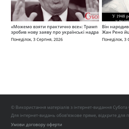
«Можемо взяти практично все»: Трамп
Він народив
зробив нову заяву про українські надра
Жан Рено йш
Понеділок, 3 Серпня, 2026
Понеділок, 3 
© Використання матеріалів з інтернет-видання Субота 
Для інтернет-видань обов’язкове пряме, відкрите для 
Умови договору оферти