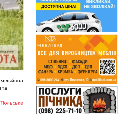
о мільйона
 та
“Польське