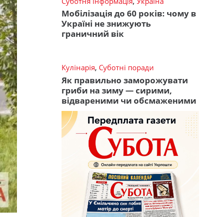
Суботня інформація
,
Україна
Мобілізація до 60 років: чому в
Україні не знижують
граничний вік
Кулінарія
,
Суботні поради
Як правильно заморожувати
гриби на зиму — сирими,
відвареними чи обсмаженими