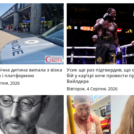
річна дитина випала з візка
Усик ще раз підтвердив, що 
м і платформою
бій у кар’єрі хоче провести п
Вайлдера
рпня, 2026
Вівторок, 4 Серпня, 2026