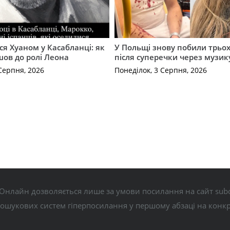
ся Хуаном у Касабланці: як
У Польщі знову побили трьох
ов до ролі Леона
після суперечки через музик
Серпня, 2026
Понеділок, 3 Серпня, 2026
Онлайн дозволяється лише за умови посилання на сайт subo
пошукових систем гіперпосилання у першому абзаці на конк