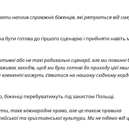
увати наплив справжніх біженців, які рятуються від см
 бути готова до гіршого сценарію і прийняти навіть 
итивні або не такі радикальні сценарії, але ми повинні
вживає заходів, щоб ми були готові до приходу цієї хви
 елементі можуть з’явитися на нашому східному кордо
ю, біженці перебуватимуть під захистом Польщі.
могти, таке міжнародне право, але це також правила
ейської та християнської культури. Ми не підемо від ц