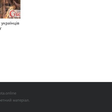
 українців
у
ta.online
ретний матеріал.