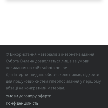
© Використання матеріалів з інтернет-видання
Субота Онлайн дозволяється лише за умови
посилання на сайт subota.online
Для інтернет-видань обов’язкове пряме, відкрите
для пошукових систем гіперпосилання у першому
абзаці на конкретний матеріал.
Умови договору оферти
Конфіденційність