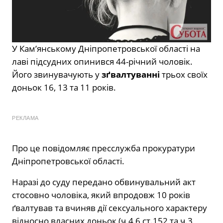
У Кам’янському Дніпропетровської області на
лаві підсудних опинився 44-річний чоловік.
Його звинувачують у
зґвалтуванні
трьох своїх
доньок 16, 13 та 11 років.
РЕКЛАМА
Про це повідомляє пресслужба прокуратури
Дніпропетровської області.
Наразі до суду передано обвинувальний акт
стосовно чоловіка, який впродовж 10 років
ґвалтував та вчиняв дії сексуального характеру
відносно власних доньок (ч.4,6 ст.152 та ч.3