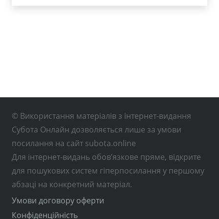
© Використання матеріалів з інтернет-видання
Субота Онлайн дозволяється лише за умови
посилання на сайт subota.online
Для інтернет-видань обов’язкове пряме, відкрите
для пошукових систем гіперпосилання у першому
абзаці на конкретний матеріал.
Умови договору оферти
Конфіденційність