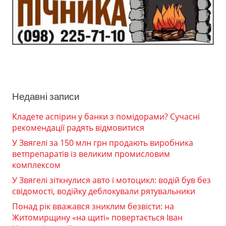
Недавні записи
Кладете аспірин у банки з помідорами? Сучасні
рекомендації радять відмовитися
У Звягелі за 150 млн грн продають виробника
ветпрепаратів із великим промисловим
комплексом
У Звягелі зіткнулися авто і мотоцикл: водій був без
свідомості, водійку деблокували рятувальники
Понад рік вважався зниклим безвісти: на
Житомирщину «на щиті» повертається Іван