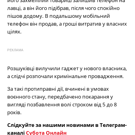
його захмелілий товариш залишив телефон на
лавці, а він його підібрав, після чого спокійно
пішов додому. В подальшому мобільний
телефон він продав, а гроші витратив у власних
цілях.
РЕКЛАМА
Розшуківці вилучили гаджет у нового власника,
а слідчі розпочали кримінальне провадження.
За такі протиправні дії, вчинені в умовах
воєнного стану, передбачено покарання у
вигляді позбавлення волі строком від 5 до 8
років.
Слідкуйте за нашими новинами в Телеграм-
каналі
Субота Онлайн