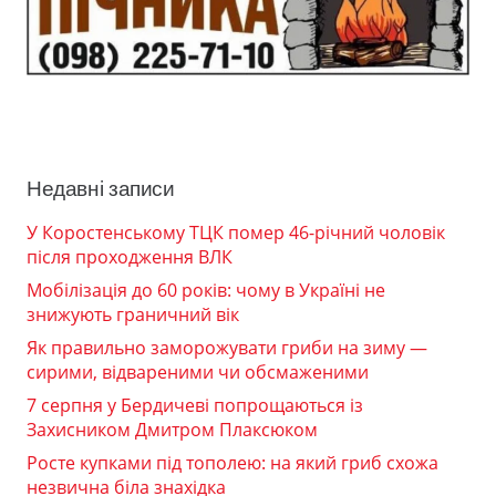
Недавні записи
У Коростенському ТЦК помер 46-річний чоловік
після проходження ВЛК
Мобілізація до 60 років: чому в Україні не
знижують граничний вік
Як правильно заморожувати гриби на зиму —
сирими, відвареними чи обсмаженими
7 серпня у Бердичеві попрощаються із
Захисником Дмитром Плаксюком
Росте купками під тополею: на який гриб схожа
незвична біла знахідка