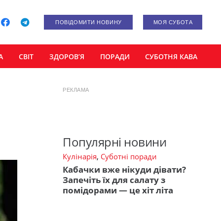
ПОВІДОМИТИ НОВИНУ
МОЯ СУБОТА
А
СВІТ
ЗДОРОВ’Я
ПОРАДИ
СУБОТНЯ КАВА
РЕКЛАМА
Популярні новини
Кулінарія
,
Суботні поради
Кабачки вже нікуди дівати?
Запечіть їх для салату з
помідорами — це хіт літа