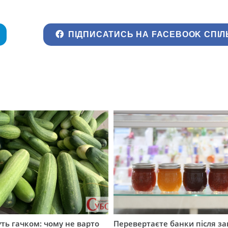
ПІДПИСАТИСЬ НА FACEBOOK СПІЛ
уть гачком: чому не варто
Перевертаєте банки після за