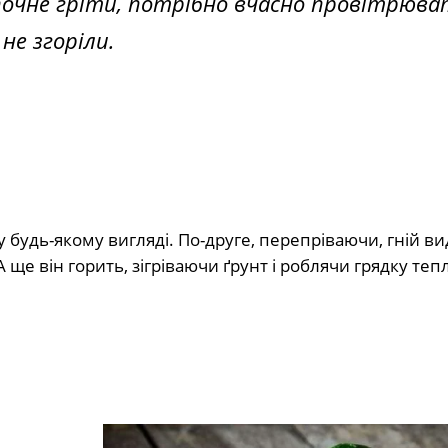
почне гріти, потрібно вчасно провітрюв
не згоріли.
будь-якому вигляді. По-друге, перепріваючи, гній ви
А ще він горить, зігріваючи ґрунт і роблячи грядку теп