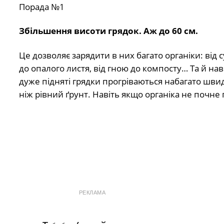
Порада №1
Збільшення висоти грядок. Аж до 60 см.
Це дозволяє зарядити в них багато органіки: від с
до опалого листя, від гною до компосту… Та й нав
дуже підняті грядки прогріваються набагато шви
ніж рівний ґрунт. Навіть якщо органіка не почне 
РЕКЛАМА