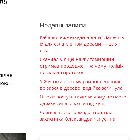
ати
Недавні записи
Кабачки вже нікуди дівати? Запечіть
їх для салату з помідорами — це хіт
літа
Скандал у ліцеї на Житомирщині
отримав продовження: чому поліція
не склала протокол
діляє
У Житомирському районі легковик
лою.
врізався в дерево: водійка загинула
Огірки ростуть гачком: чому не варто
одразу сипати калій під кущі
Черняхівська громада втратила
захисника Олександра Капустіна