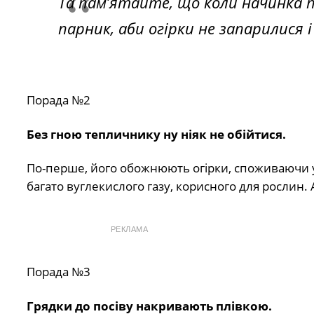
Та пам’ятайте, що коли начинка 
парник, аби огірки не запарилися і 
Порада №2
Без гною тепличнику ну ніяк не обійтися.
По-перше, його обожнюють огірки, споживаючи у 
багато вуглекислого газу, корисного для рослин. 
РЕКЛАМА
Порада №3
Грядки до посіву накривають плівкою.