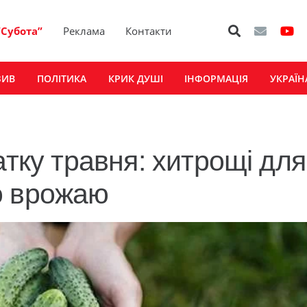
“Субота”
Реклама
Контакти
ЗИВ
ПОЛІТИКА
КРИК ДУШІ
ІНФОРМАЦІЯ
УКРАЇН
атку травня: хитрощі для
о врожаю