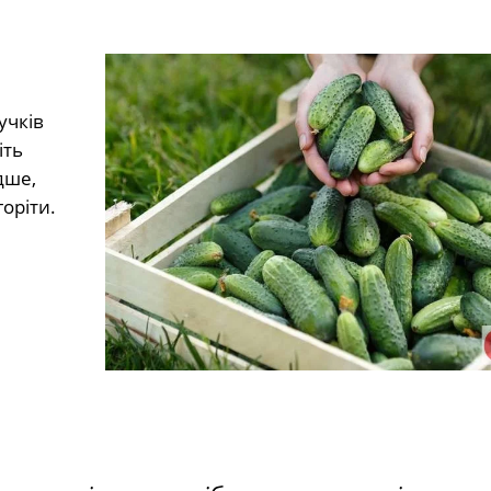
учків
іть
дше,
горіти.