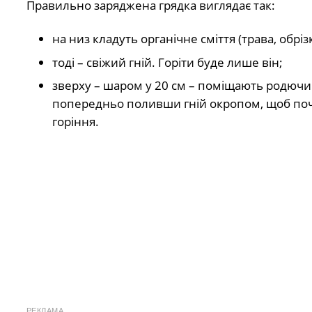
Правильно заряджена грядка виглядає так:
на низ кладуть органічне сміття (трава, обрізк
тоді – свіжий гній. Горіти буде лише він;
зверху – шаром у 20 см – поміщають родючи
попередньо поливши гній окропом, щоб по
горіння.
РЕКЛАМА