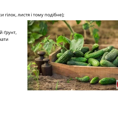
и гілок, листя і тому подібне);
й ґрунт,
чати