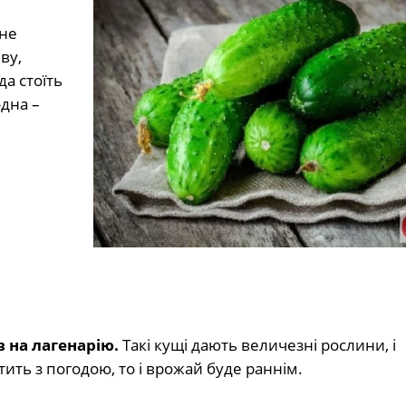
 не
ву,
да стоїть
одна –
в на лагенарію.
Такі кущі дають величезні рослини, і
ить з погодою, то і врожай буде раннім.