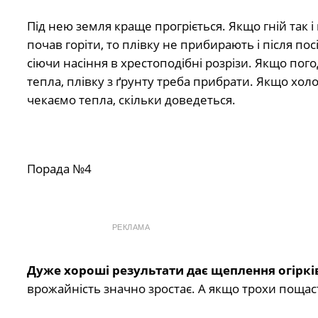
Під нею земля краще прогріється. Якщо гній так і
почав горіти, то плівку не прибирають і після посі
сіючи насіння в хрестоподібні розрізи. Якщо пого
тепла, плівку з ґрунту треба прибрати. Якщо хол
чекаємо тепла, скільки доведеться.
Порада №4
РЕКЛАМА
Дуже хороші результати дає щеплення огіркі
врожайність значно зростає. А якщо трохи пощаст