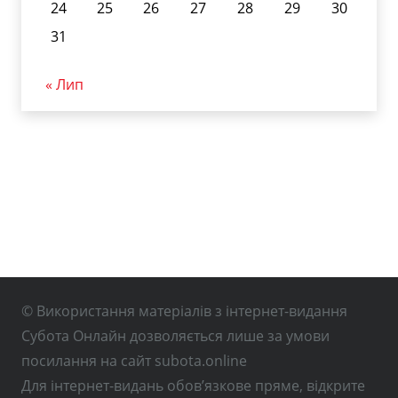
24
25
26
27
28
29
30
31
« Лип
© Використання матеріалів з інтернет-видання
Субота Онлайн дозволяється лише за умови
посилання на сайт subota.online
Для інтернет-видань обов’язкове пряме, відкрите