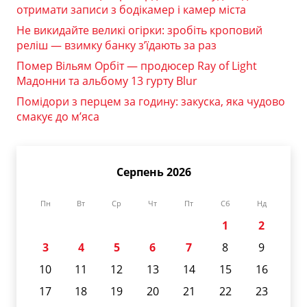
отримати записи з бодікамер і камер міста
Не викидайте великі огірки: зробіть кроповий
реліш — взимку банку з’їдають за раз
Помер Вільям Орбіт — продюсер Ray of Light
Мадонни та альбому 13 гурту Blur
Помідори з перцем за годину: закуска, яка чудово
смакує до м’яса
Серпень 2026
Пн
Вт
Ср
Чт
Пт
Сб
Нд
1
2
3
4
5
6
7
8
9
10
11
12
13
14
15
16
17
18
19
20
21
22
23