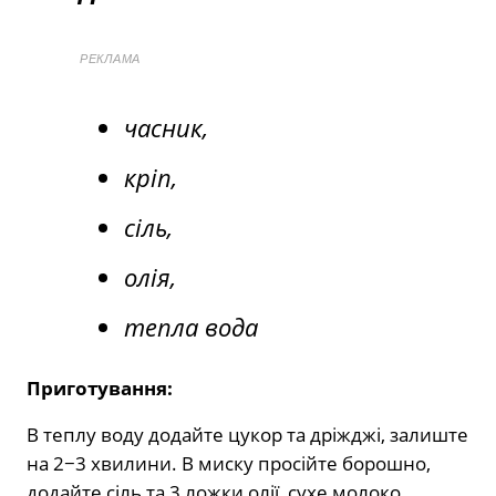
РЕКЛАМА
часник,
кріп,
сіль,
олія,
тепла вода
Приготування:
В теплу воду додайте цукор та дріжджі, залиште
на 2−3 хвилини. В миску просійте борошно,
додайте сіль та 3 ложки олії, сухе молоко.