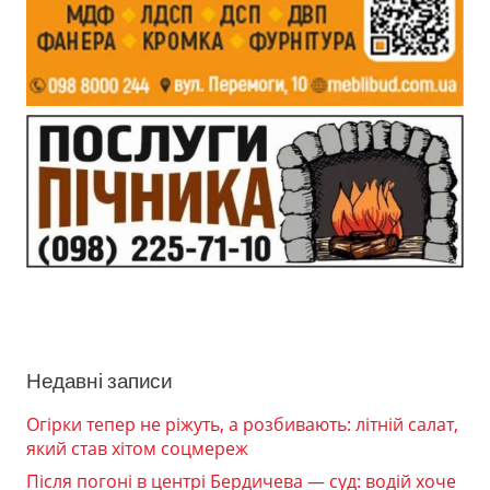
Недавні записи
Огірки тепер не ріжуть, а розбивають: літній салат,
який став хітом соцмереж
Після погоні в центрі Бердичева — суд: водій хоче