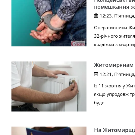
помешкання ж
12:23, П’ятниця
Оперативники Жит
32-річного жителя
крадіжки з кварт
Житомирянам п
12:21, П’ятниця
Із 11 жовтня у Жи
якщо упродовж тр
буде…
На Житомирщин