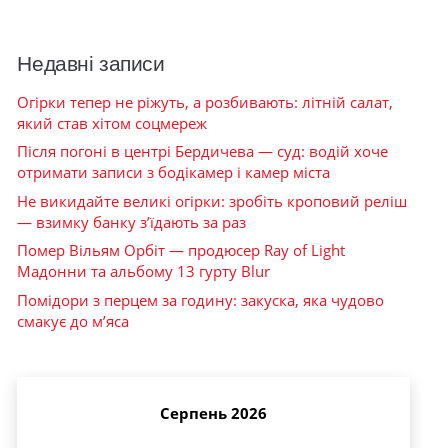
Недавні записи
Огірки тепер не ріжуть, а розбивають: літній салат,
який став хітом соцмереж
Після погоні в центрі Бердичева — суд: водій хоче
отримати записи з бодікамер і камер міста
Не викидайте великі огірки: зробіть кроповий реліш
— взимку банку з’їдають за раз
Помер Вільям Орбіт — продюсер Ray of Light
Мадонни та альбому 13 гурту Blur
Помідори з перцем за годину: закуска, яка чудово
смакує до м’яса
Серпень 2026