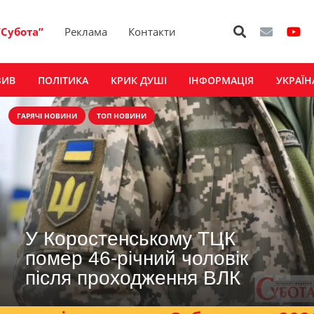
“Субота”
Реклама
Контакти
ЗИВ
ПОЛІТИКА
КРИК ДУШІ
ІНФОРМАЦІЯ
УКРАЇН
ГАРЯЧІ НОВИНИ
ТОП НОВИНИ
У Коростенському ТЦК
помер 46-річний чоловік
після проходження ВЛК