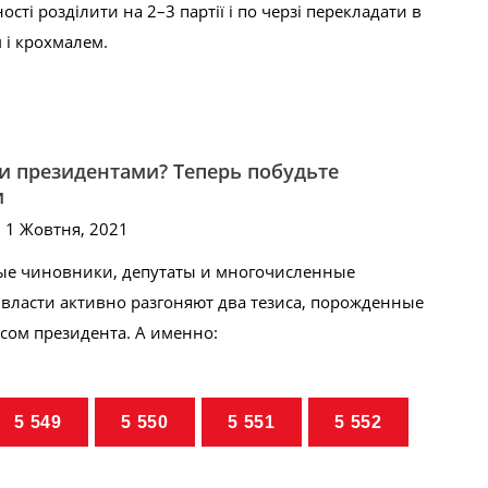
сті розділити на 2–3 партії і по черзі перекладати в
 і крохмалем.
и президентами? Теперь побудьте
и
, 1 Жовтня, 2021
ые чиновники, депутаты и многочисленные
 власти активно разгоняют два тезиса, порожденные
ом президента. А именно:
5 549
5 550
5 551
5 552