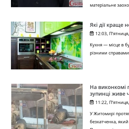
матеріальне заох
Які дії краще 
12:03, П’ятниця
Кухня — місце в б
різними справами
На виконкомі 
зупинці живе 
11:22, П’ятниця
У Житомирі протя
безхатченка, який