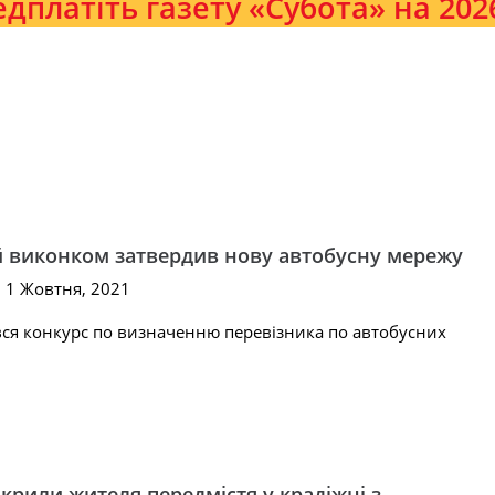
дплатіть газету «Субота» на 2026
виконком затвердив нову автобусну мережу
, 1 Жовтня, 2021
вся конкурс по визначенню перевізника по автобусних
крили жителя передмістя у крадіжці з