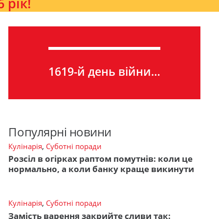
 рік!
1619-й день війни…
Популярні новини
Кулінарія
,
Суботні поради
Розсіл в огірках раптом помутнів: коли це
нормально, а коли банку краще викинути
Кулінарія
,
Суботні поради
Замість варення закрийте сливи так: