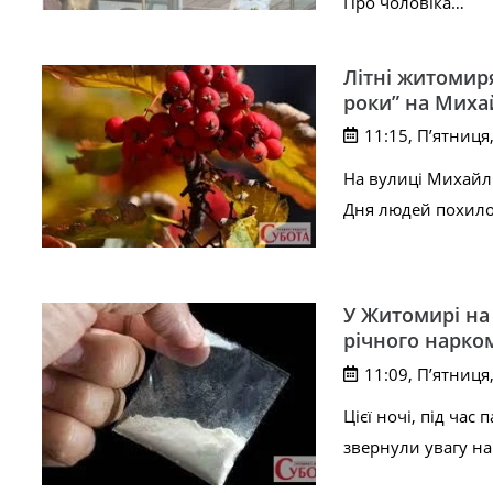
Про чоловіка…
Літні житомир
роки” на Миха
11:15, П’ятниця
На вулиці Михайлі
Дня людей похилог
У Житомирі на
річного нарко
11:09, П’ятниця
Цієї ночі, під ча
звернули увагу на