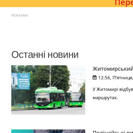
Пере
РЕКЛАМА
Останні новини
Житомирський 
12:56, П’ятниця
У Житомирі відбу
маршрутах.
Поліцейські ви