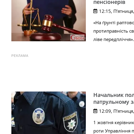
пенсіонерів
12:15, П’ятниця
«На ґрунті рапто
протиправність св
ліве передпліччя»
РЕКЛАМА
Начальник пол
патрульному з
12:09, П’ятниця
1 жовтня керівн
роти Управління п