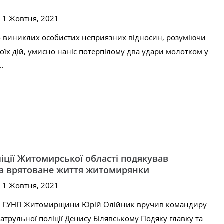
, 1 Жовтня, 2021
во виниклих особистих неприязних відносин, розуміючи
оїх дій, умисно наніс потерпілому два удари молотком у
…
іції Житомирської області подякував
а врятоване життя житомирянки
, 1 Жовтня, 2021
ик ГУНП Житомирщини Юрій Олійник вручив командиру
атрульної поліції Денису Білявському Подяку главку та