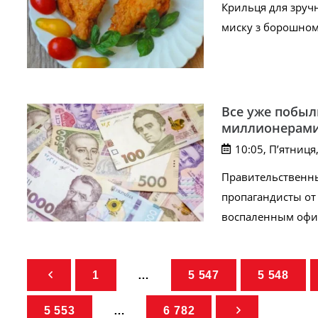
Крильця для зручно
миску з борошном
Все уже побыл
миллионерам
10:05, П’ятниця
Правительственн
пропагандисты от
воспаленным офис
1
…
5 547
5 548
5 553
…
6 782