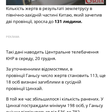
Кількість жертв в результаті землетрусу в
північно-західній частині Китаю, який зачепив
дві провінції, зросла до
131 людини.
РЕКЛАМА
Такі дані наводить Центральне телебачення
КНР в середу, 20 грудня.
За уточненними відомостями, в
провінції Ганьсу число жертв становить 113, ще
18 осіб визнані загиблими в сусідній
провінції Цинхай.
В той же час збільшилося і кількість ранених. У
Цинхаї постраждали мінімум 198 осіб, у Ганьсу
оцінки відрізняються від 536 до 782.