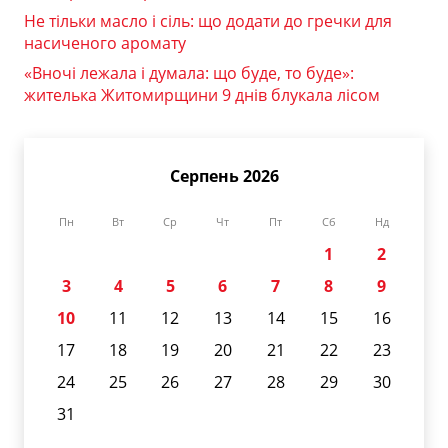
Не тільки масло і сіль: що додати до гречки для
насиченого аромату
«Вночі лежала і думала: що буде, то буде»:
жителька Житомирщини 9 днів блукала лісом
Серпень 2026
Пн
Вт
Ср
Чт
Пт
Сб
Нд
1
2
3
4
5
6
7
8
9
10
11
12
13
14
15
16
17
18
19
20
21
22
23
24
25
26
27
28
29
30
31