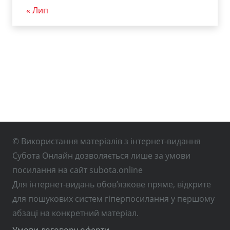
« Лип
© Використання матеріалів з інтернет-видання
Субота Онлайн дозволяється лише за умови
посилання на сайт subota.online
Для інтернет-видань обов’язкове пряме, відкрите
для пошукових систем гіперпосилання у першому
абзаці на конкретний матеріал.