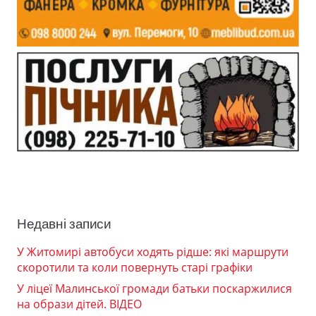
Недавні записи
У Житомирі автобуси ходять рідше: які маршрути
скоротили та коли повернуть старі графіки
У ліцеї Малинської громади батьки поскаржилися
на образи дітей. ВІДЕО