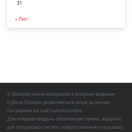
31
« Лип
© Використання матеріалів з інтернет-видання
Субота Онлайн дозволяється лише за умови
посилання на сайт subota.online
Для інтернет-видань обов’язкове пряме, відкрите
для пошукових систем гіперпосилання у першому