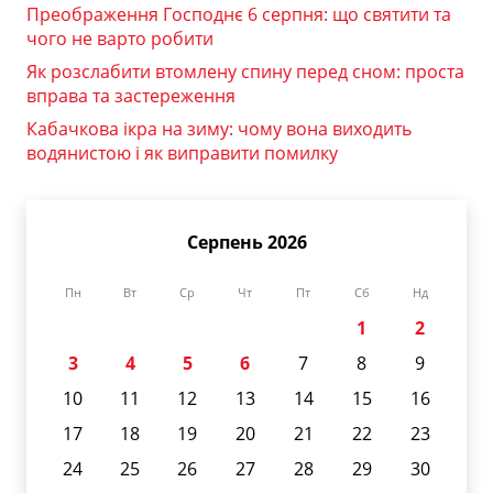
Преображення Господнє 6 серпня: що святити та
чого не варто робити
Як розслабити втомлену спину перед сном: проста
вправа та застереження
Кабачкова ікра на зиму: чому вона виходить
водянистою і як виправити помилку
Серпень 2026
Пн
Вт
Ср
Чт
Пт
Сб
Нд
1
2
3
4
5
6
7
8
9
10
11
12
13
14
15
16
17
18
19
20
21
22
23
24
25
26
27
28
29
30