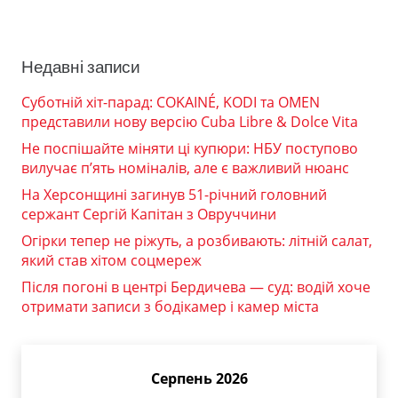
Недавні записи
Суботній хіт-парад: COKAINÉ, KODI та OMEN
представили нову версію Cuba Libre & Dolce Vita
Не поспішайте міняти ці купюри: НБУ поступово
вилучає п’ять номіналів, але є важливий нюанс
На Херсонщині загинув 51-річний головний
сержант Сергій Капітан з Овруччини
Огірки тепер не ріжуть, а розбивають: літній салат,
який став хітом соцмереж
Після погоні в центрі Бердичева — суд: водій хоче
отримати записи з бодікамер і камер міста
Серпень 2026