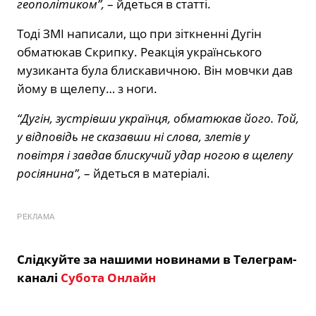
геополітиком”,
– йдеться в статті.
Тоді ЗМІ написали, що при зіткненні Дугін
обматюкав Скрипку. Реакція українського
музиканта була блискавичною. Він мовчки дав
йому в щелепу… з ноги.
“Дугін, зустрівши українця, обматюкав його. Той,
у відповідь не сказавши ні слова, злетів у
повітря і завдав блискучий удар ногою в щелепу
росіянина”,
– йдеться в матеріалі.
РЕКЛАМА
Слідкуйте за нашими новинами в Телеграм-
каналі
Субота Онлайн