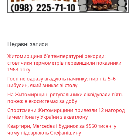
Недавні записи
Житомирщина б’є температурні рекорди:
стовпчики термометрів перевищили показники
1963 року
Гості не одразу вгадують начинку: пиріг із 5–6
цибулин, який зникає зі столу
На Житомирщині рятувальники ліквідували п’ять
пожеж в екосистемах за добу
Спортсмени Житомирщини привезли 12 нагород
із чемпіонату України з акватлону
Квартири, Mercedes і будинок за $550 тисяч: у
чому підозрюють Стефанішину