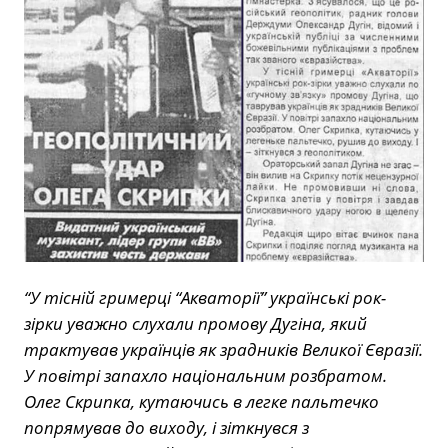
“У тісній гримерці “Акваторії” українські рок-
зірки уважно слухали промову Дугіна, який
трактував українців як зрадників Великої Євразії.
У повітрі запахло національним розбратом.
Олег Скрипка, кутаючись в легке пальтечко
попрямував до виходу, і зіткнувся з