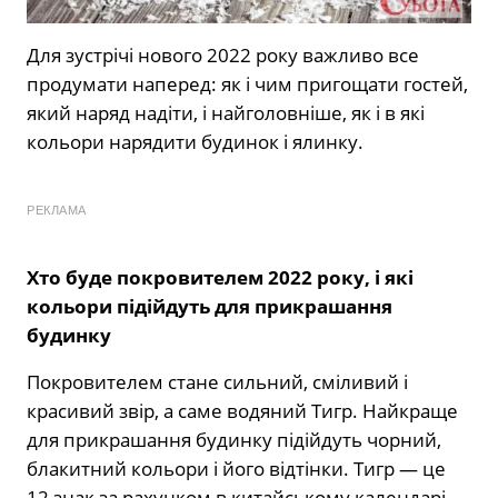
Для зустрічі нового 2022 року важливо все
продумати наперед: як і чим пригощати гостей,
який наряд надіти, і найголовніше, як і в які
кольори нарядити будинок і ялинку.
РЕКЛАМА
Хто буде покровителем 2022 року, і які
кольори підійдуть для прикрашання
будинку
Покровителем стане сильний, сміливий і
красивий звір, а саме водяний Тигр. Найкраще
для прикрашання будинку підійдуть чорний,
блакитний кольори і його відтінки. Тигр — це
12 знак за рахунком в китайському календарі