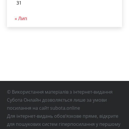
31
« Лип
© Використання матеріалів з інтернет-видання
Субота Онлайн дозволяється лише за умови
посилання на сайт subota.online
Для інтернет-видань обов’язкове пряме, відкрите
для пошукових систем гіперпосилання у першому