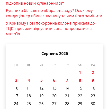
підхопив новий кулінарний хіт
Рушники більше не вбирають воду? Ось чому
кондиціонер вбиває тканину та чим його замінити
У Кривому Розі похоронна колона приїхала до
ТЦК: просили відпустити сина попрощатися з
матір’ю
Серпень 2026
Пн
Вт
Ср
Чт
Пт
Сб
Нд
1
2
3
4
5
6
7
8
9
10
11
12
13
14
15
16
17
18
19
20
21
22
23
24
25
26
27
28
29
30