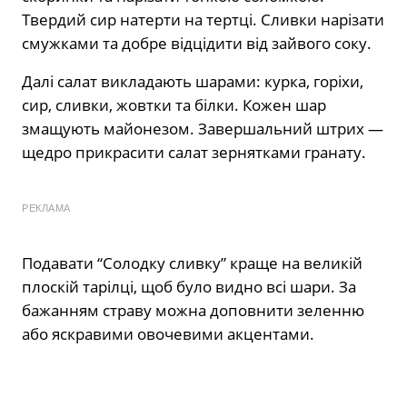
Твердий сир натерти на тертці. Сливки нарізати
смужками та добре відцідити від зайвого соку.
Далі салат викладають шарами: курка, горіхи,
сир, сливки, жовтки та білки. Кожен шар
змащують майонезом. Завершальний штрих —
щедро прикрасити салат зернятками гранату.
РЕКЛАМА
Подавати “Солодку сливку” краще на великій
плоскій тарілці, щоб було видно всі шари. За
бажанням страву можна доповнити зеленню
або яскравими овочевими акцентами.