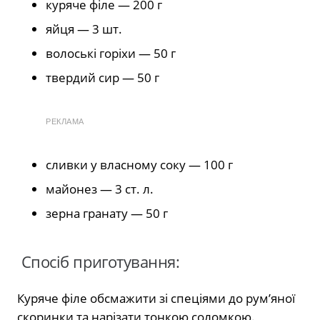
куряче філе — 200 г
яйця — 3 шт.
волоські горіхи — 50 г
твердий сир — 50 г
РЕКЛАМА
сливки у власному соку — 100 г
майонез — 3 ст. л.
зерна гранату — 50 г
Спосіб приготування:
Куряче філе обсмажити зі спеціями до рум’яної
скоринки та нарізати тонкою соломкою.