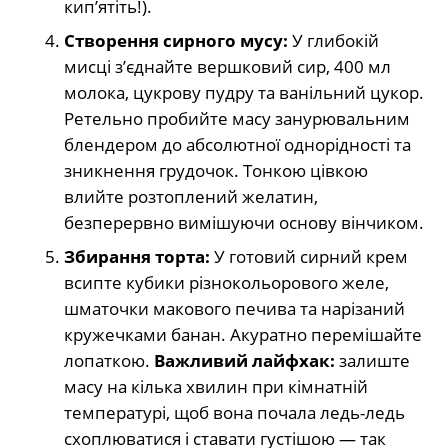
кип’ятіть!).
Створення сирного мусу:
У глибокій
мисці з’єднайте вершковий сир, 400 мл
молока, цукрову пудру та ванільний цукор.
Ретельно пробийте масу занурювальним
блендером до абсолютної однорідності та
зникнення грудочок. Тонкою цівкою
влийте розтоплений желатин,
безперервно вимішуючи основу вінчиком.
Збирання торта:
У готовий сирний крем
всипте кубики різнокольорового желе,
шматочки макового печива та нарізаний
кружечками банан. Акуратно перемішайте
лопаткою.
Важливий лайфхак:
залиште
масу на кілька хвилин при кімнатній
температурі, щоб вона почала ледь-ледь
схоплюватися і ставати густішою — так