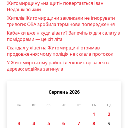
Житомирщину «на щиті» повертається Іван
Недашківський
Жителів Житомирщини закликали не ігнорувати
тривоги: ОВА зробила термінове попередження
Кабачки вже нікуди дівати? Запечіть їх для салату з
помідорами — це хіт літа
Скандал у ліцеї на Житомирщині отримав
продовження: чому поліція не склала протокол
У Житомирському районі легковик врізався в
дерево: водійка загинула
Серпень 2026
Пн
Вт
Ср
Чт
Пт
Сб
Нд
1
2
3
4
5
6
7
8
9