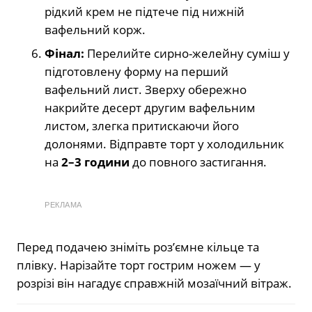
рідкий крем не підтече під нижній
вафельний корж.
Фінал:
Перелийте сирно-желейну суміш у
підготовлену форму на перший
вафельний лист. Зверху обережно
накрийте десерт другим вафельним
листом, злегка притискаючи його
долонями. Відправте торт у холодильник
на
2–3 години
до повного застигання.
РЕКЛАМА
Перед подачею зніміть роз’ємне кільце та
плівку. Нарізайте торт гострим ножем — у
розрізі він нагадує справжній мозаїчний вітраж.