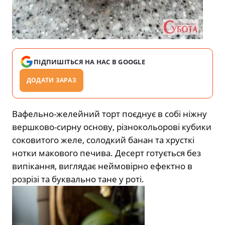
ПІДПИШІТЬСЯ НА НАС В GOOGLE
ДОДАТИ ЗАРАЗ
Вафельно-желейний торт поєднує в собі ніжну
вершково-сирну основу, різнокольорові кубики
соковитого желе, солодкий банан та хрусткі
нотки макового печива. Десерт готується без
випікання, виглядає неймовірно ефектно в
розрізі та буквально тане у роті.