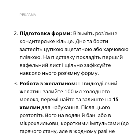
РЕКЛАМА
Підготовка форми:
Візьміть роз’ємне
кондитерське кільце. Дно та борти
застеліть цупкою ацетатною або харчовою
плівкою. На підставку покладіть перший
вафельний лист і щільно зафіксуйте
навколо нього роз’ємну форму.
Робота з желатином:
Швидкодіючий
желатин залийте 100 мл холодного
молока, перемішайте та залиште на
15
хвилин
для набухання. Після цього
розтопіть його на водяній бані або в
мікрохвильовці короткими імпульсами (до
гарячого стану, але в жодному разі не