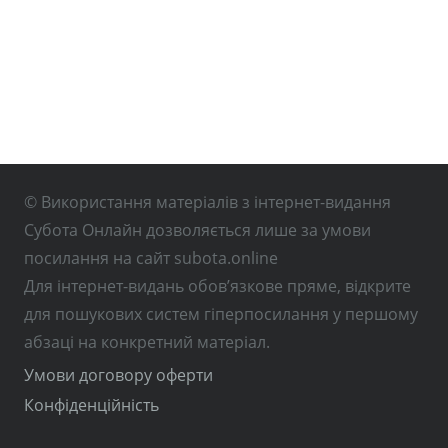
© Використання матеріалів з інтернет-видання
Субота Онлайн дозволяється лише за умови
посилання на сайт subota.online
Для інтернет-видань обов’язкове пряме, відкрите
для пошукових систем гіперпосилання у першому
абзаці на конкретний матеріал.
Умови договору оферти
Конфіденційність