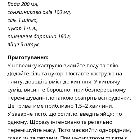
Вода 200 мл,
соняшникова олія 100 мл,
сіль 1 щіпка,
цукор 1 ч. л.,
пшеничне борошно 160 г,
яйце 5 штук.
Приготування:
У невелику каструлю вилийте воду та олію.
Додайте сіль та цукор. Поставте каструлю на
плиту, доведіть вміст до кипіння. У киплячу
суміш висипте борошно і при безперервному
перемішуванні лопаткою розітріть всі грудочки.
Це триватиме приблизно 1,5–2 хвилини.
У заварне тісто, що остигло, введіть яйця: по
одному. Щоразу інтенсивно та ретельно
перемішуйте масу. Тісто має вийти однорідним,
гладким та тягучим. При цьому трохи стікати з