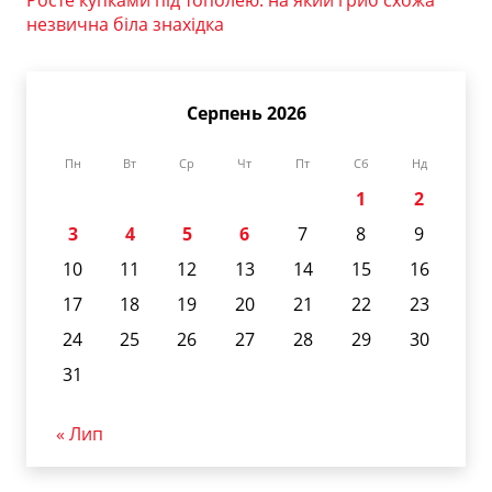
Росте купками під тополею: на який гриб схожа
незвична біла знахідка
Серпень 2026
Пн
Вт
Ср
Чт
Пт
Сб
Нд
1
2
3
4
5
6
7
8
9
10
11
12
13
14
15
16
17
18
19
20
21
22
23
24
25
26
27
28
29
30
31
« Лип