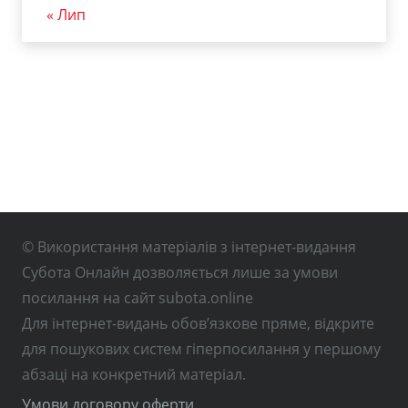
« Лип
© Використання матеріалів з інтернет-видання
Субота Онлайн дозволяється лише за умови
посилання на сайт subota.online
Для інтернет-видань обов’язкове пряме, відкрите
для пошукових систем гіперпосилання у першому
абзаці на конкретний матеріал.
Умови договору оферти