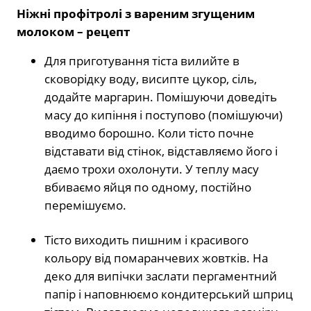
Ніжні профітролі з вареним згущеним
молоком – рецепт
Для приготування тіста вилийте в
сковорідку воду, висипте цукор, сіль,
додайте маргарин. Помішуючи доведіть
масу до кипіння і поступово (помішуючи)
вводимо борошно. Коли тісто почне
відставати від стінок, відставляємо його і
даємо трохи охолонути. У теплу масу
вбиваємо яйця по одному, постійно
перемішуємо.
Тісто виходить пишним і красивого
кольору від помаранчевих жовтків. На
деко для випічки заслати пергаментний
папір і наповнюємо кондитерський шприц