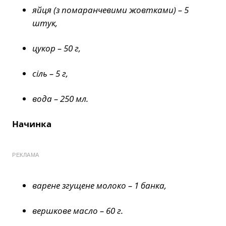
яйця (з помаранчевими жовтками) – 5
штук,
цукор – 50 г,
сіль – 5 г,
вода – 250 мл.
Начинка
РЕКЛАМА
варене згущене молоко – 1 банка,
вершкове масло – 60 г.