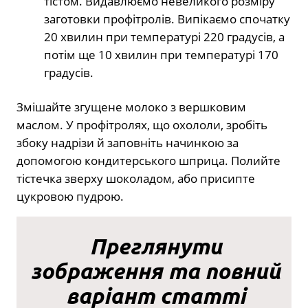
тістом. Видавлюємо невеликого розміру
заготовки профітролів. Випікаємо спочатку
20 хвилин при температурі 220 градусів, а
потім ще 10 хвилин при температурі 170
градусів.
Змішайте згущене молоко з вершковим
маслом. У профітролях, що охололи, зробіть
збоку надрізи й заповніть начинкою за
допомогою кондитерського шприца. Полийте
тістечка зверху шоколадом, або присипте
цукровою пудрою.