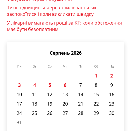
Тиск підвищився через хвилювання: як
заспокоїтися і коли викликати швидку
У лікарні вимагають гроші за КТ: коли обстеження
має бути безоплатним
Серпень 2026
Пн
Вт
Ср
Чт
Пт
Сб
Нд
1
2
3
4
5
6
7
8
9
10
11
12
13
14
15
16
17
18
19
20
21
22
23
24
25
26
27
28
29
30
31