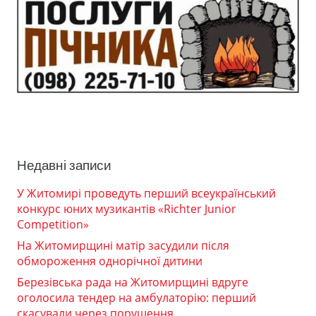
Недавні записи
У Житомирі проведуть перший всеукраїнський
конкурс юних музикантів «Richter Junior
Competition»
На Житомирщині матір засудили після
обмороження однорічної дитини
Березівська рада на Житомирщині вдруге
оголосила тендер на амбулаторію: перший
скасували через порушення