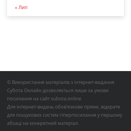
« Лип
© Використання матеріалів з інтернет-видання
Субота Онлайн дозволяється лише за умови
посилання на сайт subota.online
Для інтернет-видань обов’язкове пряме, відкрите
для пошукових систем гіперпосилання у першому
абзаці на конкретний матеріал.