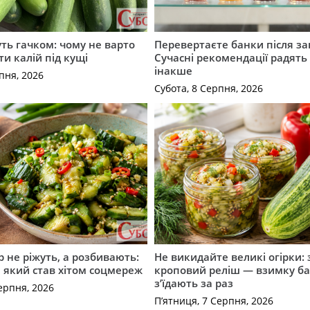
уть гачком: чому не варто
Перевертаєте банки після за
ти калій під кущі
Сучасні рекомендації радять
інакше
пня, 2026
Субота, 8 Серпня, 2026
р не ріжуть, а розбивають:
Не викидайте великі огірки: 
т, який став хітом соцмереж
кроповий реліш — взимку б
з’їдають за раз
ерпня, 2026
П’ятниця, 7 Серпня, 2026