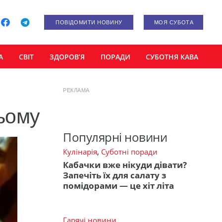
ПОВІДОМИТИ НОВИНУ
МОЯ СУБОТА
А
СВІТ
ЗДОРОВ’Я
ПОРАДИ
СУБОТНЯ КАВА
РЕКЛАМА
ьому
Популярні новини
Кулінарія
,
Суботні поради
Кабачки вже нікуди дівати?
Запечіть їх для салату з
помідорами — це хіт літа
Гарячі новини