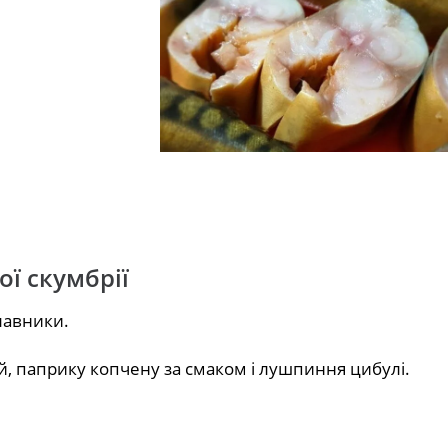
ї скумбрії
лавники.
чай, паприку копчену за смаком і лушпиння цибулі.