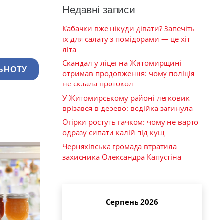
Недавні записи
Кабачки вже нікуди дівати? Запечіть
їх для салату з помідорами — це хіт
літа
Скандал у ліцеї на Житомирщині
ЬНОТУ
отримав продовження: чому поліція
не склала протокол
У Житомирському районі легковик
врізався в дерево: водійка загинула
Огірки ростуть гачком: чому не варто
одразу сипати калій під кущі
Черняхівська громада втратила
захисника Олександра Капустіна
Серпень 2026