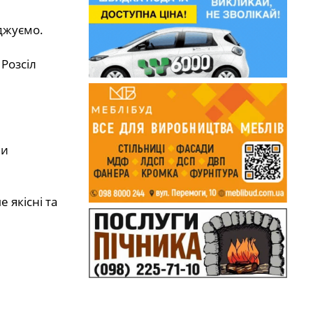
джуємо.
Розсіл
ми
 якісні та