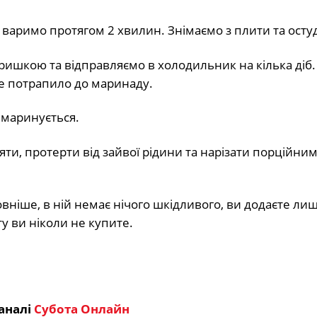
 варимо протягом 2 хвилин. Знімаємо з плити та осту
ишкою та відправляємо в холодильник на кілька діб. 
не потрапило до маринаду.
 маринується.
яти, протерти від зайвої рідини та нарізати порційни
іше, в ній немає нічого шкідливого, ви додаєте лише
ту ви ніколи не купите.
аналі
Субота Онлайн