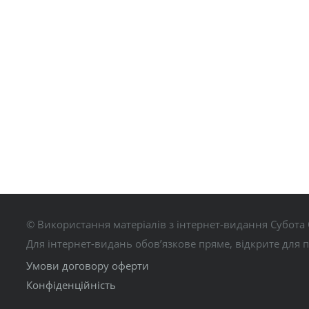
© Використання матеріалів з інтернет-видання Субота 
Для інтернет-видань обов’язкове пряме, відкрите для 
Умови договору оферти
Конфіденційність