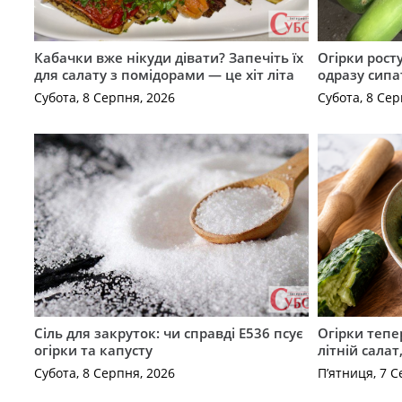
Кабачки вже нікуди дівати? Запечіть їх
Огірки рост
для салату з помідорами — це хіт літа
одразу сипа
Субота, 8 Серпня, 2026
Субота, 8 Сер
Сіль для закруток: чи справді Е536 псує
Огірки тепе
огірки та капусту
літній сала
Субота, 8 Серпня, 2026
П’ятниця, 7 С