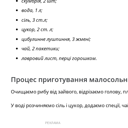
скумбрія, 2 шт;
вода, 1 л;
сіль, 3 ст.л;
цукор, 2 ст. л;
цибулинне лушпиння, 3 жмені;
чай, 2 пакетики;
лавровий лист, перці горошком.
Процес приготування малосольно
Очищаємо рибу від зайвого, відрізаємо голову, п
У воді розчиняємо сіль і цукор, додаємо спеції, 
РЕКЛАМА