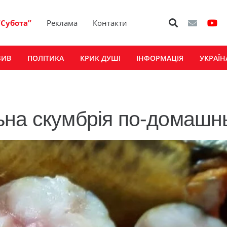
“Субота”
Реклама
Контакти
ЗИВ
ПОЛІТИКА
КРИК ДУШІ
ІНФОРМАЦІЯ
УКРАЇН
ьна скумбрія по-домашн