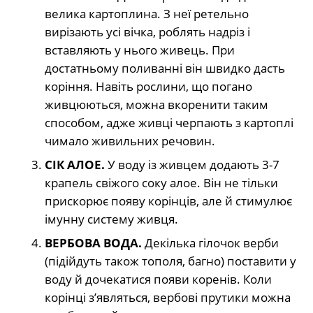
велика картоплина. З неї ретельно
вирізають усі вічка, роблять надріз і
вставляють у нього живець. При
достатньому поливанні він швидко дасть
коріння. Навіть рослини, що погано
живцюються, можна вкоренити таким
способом, адже живці черпають з картоплі
чимало живильних речовин.
СІК АЛОЕ.
У воду із живцем додають 3-7
крапель свіжого соку алое. Він не тільки
прискорює появу корінців, але й стимулює
імунну систему живця.
ВЕРБОВА ВОДА.
Декілька гілочок верби
(підійдуть також тополя, багно) поставити у
воду й дочекатися появи коренів. Коли
корінці з’являться, вербові прутики можна