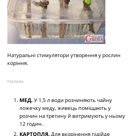
Натуральні стимулятори утворення у рослин
коріння.
РЕКЛАМА
МЕД.
У 1,5 л води розчиняють чайну
ложечку меду, живець поміщають у
розчин на третину й витримують у ньому
12 годин.
КАРТОПЛЯ.
Для вкорінення підійде