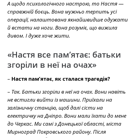
А щодо психологічного настрою, то Настя —
справжній боєць. Вона мужньо терпить усі
операції, налаштована якнайшвидше одужати
й встати на ноги. Вона розуміє, що вижила
дивом. І дуже хоче жити.
«Настя все пам’ятає: батьки
згоріли в неї на очах»
–
Настя пам’ятає, як сталася трагедія?
–
Так. Батьки згоріли в неї на очах. Вони навіть
не встигли вийти із машини. Приїхали на
залізничну станцію, щоб далі сісти на
електричку на Дніпро. Вони мали їхати до мене
до Черкас. Ми самі з Донецької області, міста
Мирноград Покровського району. Після