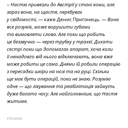
–
Настю привезли до Австрії у стані коми, але
зараз вона, на щастя, перебуває
у свідомості, —
каже Денис Пригонець.
— Вона
все розуміє, може ворушити губами
та вимовляти слова. Але поки що робить
це беззвучно — через трубку у трахеї. Дихати
сестрі поки що допомагає апарат, хоча коли
її ненадовго від нього відключають, вона вже
може робити це сама. Днями їй робили операцію
з пересадки шкіри на нозі та на руці. Скільки
ще має бути операцій, поки не знаю. Розумію
одне — що лікування та реабілітація займуть
дуже багато часу. Але найголовніше, що Настя
житиме.
РЕКЛАМА