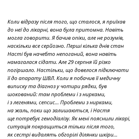
Коли відразу після того, що сталося, я приїхав
до неї до лікарні, вона була притомна. Навіть
могла говорити. Я бачив опіки, але не розумів,
наскільки все серйозно. Перші кілька днів стан
Насті був начебто непоганий, вона навіть
намагалася сідати. Але 29 серпня їй різко
погіршало. Настільки, що довелося підключати
її до апарату ШВЛ. Коли я побачив її медичну
виписку та діагноз у чотири рядки, був
шокований: там проблеми і з нирками,
і з легенями, сепсис… Проблеми з нирками,
на жаль, поки що залишаються, і Настя
ще потребує гемодіалізу. Як мені пояснили лікарі,
ситуація покращиться тільки після того,
як сестрі видалять обгорілі ділянки шкіри…