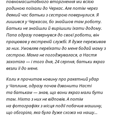
повномасштабного вторгнення ми всією
родиною поїхали до Черкас. Але потім через
деякий час батьки з сестрою повернулися. Я
лишився у Черкасах, бо знайшов там роботу.
Батьки не знайшли й вирішили їхати додому.
Папа одразу повернувся до своєї роботи, він
працював у екстреній службі. Я дуже переживав
за них. Умовляв переїхати до мене бодай маму з
сестрою. Мама не погоджувалася, а Настя
захотіла — і того дня, 24 серпня, батьки якраз
везли її до мене.
Коли я прочитав новину про ракетний удар
у Чаплине, одразу почав дзвонити Насті
та батькам — знав, що вони якраз мали бути
там. Ніхто з них не відповів. А потім
на фотографіях з місця події побачив машину,
що обгоріла, яка була дуже схожа на нашу…