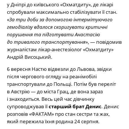
у Дніпрі до київського «Охматдиту», де лікарі
спробували максимально стабілізувати її стан.
«
За три доби за допомогою інтермітуючого
гемодіалізу вдалося скоригувати критичні
порушення та підготувати Анастасію
до тривалого транспортування
», — повідомив
журналістам лікар-анестезіолог «Охматдиту»
Андрій Висоцький.
6 вересня Настю відвезли до Львова, звідки
після чергового огляду на реанімобілі
транспортували до Польщі. Потім був переліт
в Австрію — до міста Грац, де вона зараз
і знаходиться. Весь цей час дівчинку
супроводжував її
старший брат Денис
. Денис
розповів «ФАКТАМ» про стан сестри та жах,
який пережила їхня родина 24 серпня.