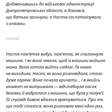
Додзвонившись до військової адміністрації
Дніпропетровської області, я дізнався,
що батьки загинули, а Настю госпіталізували
з опіками.
РЕКЛАМА
Настя пам’ятає вибух, пам’ятає, як спалахнула
машина. І як вона чекала, щоб із машини вийшла
мама. Вона хотіла вийти слідом. Та мама
не виходила. Насті, як вона розповідала, стало
дуже гаряче. Вона почала кричати… І в якийсь
момент не витримала — відстебнула пасок
безпеки й вибралася з машини, що була у полум’ї.
Їй справді дивом вдалося врятуватися. Про те,
що тоді сталося, вона розповіла мені один раз,