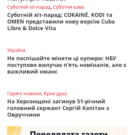
Суботній хіт-парад
,
Суботня кава
Суботній хіт-парад: COKAINÉ, KODI та
OMEN представили нову версію Cuba
Libre & Dolce Vita
Україна
Не поспішайте міняти ці купюри: НБУ
поступово вилучає п’ять номіналів, але є
важливий нюанс
Гарячі новини
,
Крик душі
На Херсонщині загинув 51-річний
головний сержант Сергій Капітан з
Овруччини