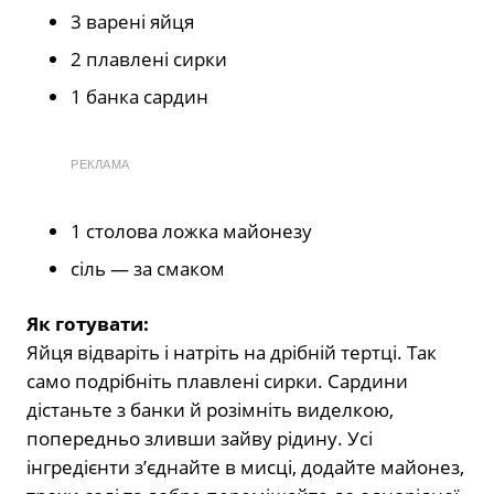
3 варені яйця
2 плавлені сирки
1 банка сардин
РЕКЛАМА
1 столова ложка майонезу
сіль — за смаком
Як готувати:
Яйця відваріть і натріть на дрібній тертці. Так
само подрібніть плавлені сирки. Сардини
дістаньте з банки й розімніть виделкою,
попередньо зливши зайву рідину. Усі
інгредієнти з’єднайте в мисці, додайте майонез,