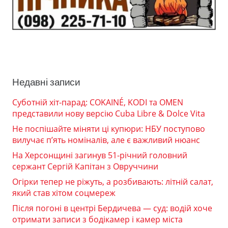
Недавні записи
Суботній хіт-парад: COKAINÉ, KODI та OMEN
представили нову версію Cuba Libre & Dolce Vita
Не поспішайте міняти ці купюри: НБУ поступово
вилучає п’ять номіналів, але є важливий нюанс
На Херсонщині загинув 51-річний головний
сержант Сергій Капітан з Овруччини
Огірки тепер не ріжуть, а розбивають: літній салат,
який став хітом соцмереж
Після погоні в центрі Бердичева — суд: водій хоче
отримати записи з бодікамер і камер міста