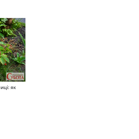
иці: як