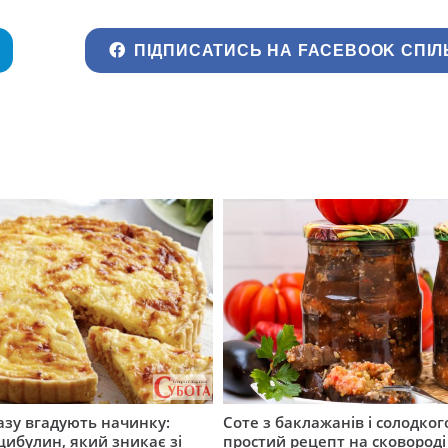
ПІДПИСАТИСЬ НА FACEBOOK СПІЛ
разу вгадують начинку:
Соте з баклажанів і солодког
 цибулин, який зникає зі
простий рецепт на сковороді