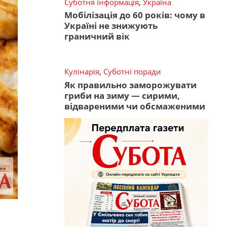
Суботня інформація
,
Україна
Мобілізація до 60 років: чому в
Україні не знижують
граничний вік
Кулінарія
,
Суботні поради
Як правильно заморожувати
гриби на зиму — сирими,
відвареними чи обсмаженими