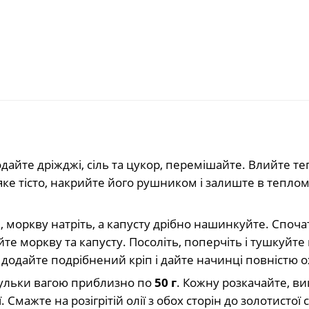
айте дріжджі, сіль та цукор, перемішайте. Влийте те
яке тісто, накрийте його рушником і залиште в теплом
моркву натріть, а капусту дрібно нашинкуйте. Споча
те моркву та капусту. Посоліть, поперчіть і тушкуйте 
і додайте подрібнений кріп і дайте начинці повністю 
 кульки вагою приблизно по
50 г
. Кожну розкачайте, ви
Смажте на розігрітій олії з обох сторін до золотистої