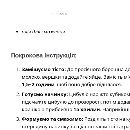
РЕКЛАМА
олія для смаження.
Покрокова інструкція:
Замішуємо тісто:
До просіяного борошна дод
молоко, вершки та додайте яйце. Замісіть м’
1,5–2 години
, щоб воно добре піднялося.
Готуємо начинку:
Цибулю наріжте кубиком, 
підсмажте цибулю до прозорості, потім додай
кришкою приблизно
15 хвилин
. Наприкінц
Формуємо та смажимо:
Розділіть тісто на
всередину начинку та щільно защипніть краї. 