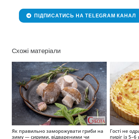
ПІДПИСАТИСЬ НА TELEGRAM КАНАЛ
Схожі матеріали
Як правильно заморожувати гриби на
Гості не од
зиму — сирими, відвареними чи
пиріг із 5–6