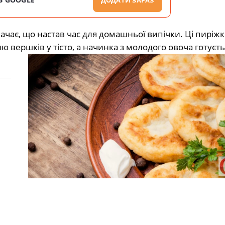
начає, що настав час для домашньої випічки. Ці пиріж
вершків у тісто, а начинка з молодого овоча готуєть