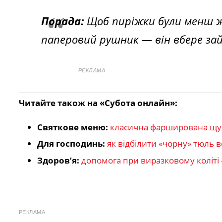
Порада:
Щоб пиріжки були менш жи
паперовий рушник — він вбере зай
РЕКЛАМА
Читайте також на «Субота онлайн»:
Святкове меню:
класична фарширована щука
Для господинь:
як відбілити «чорну» тюль 
Здоров’я:
допомога при виразковому коліті
РЕКЛАМА