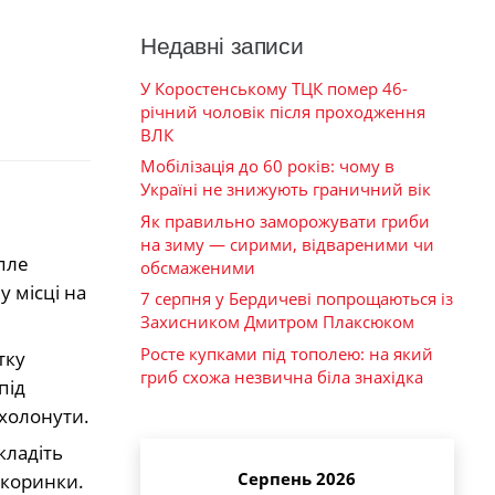
Недавні записи
У Коростенському ТЦК помер 46-
річний чоловік після проходження
ВЛК
Мобілізація до 60 років: чому в
Україні не знижують граничний вік
Як правильно заморожувати гриби
на зиму — сирими, відвареними чи
пле
обсмаженими
у місці на
7 серпня у Бердичеві попрощаються із
Захисником Дмитром Плаксюком
Росте купками під тополею: на який
тку
гриб схожа незвична біла знахідка
під
охолонути.
кладіть
Серпень 2026
 скоринки.