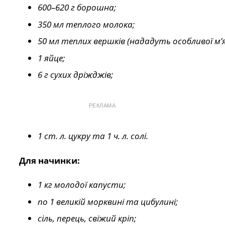
600–620 г борошна;
350 мл теплого молока;
50 мл теплих вершків (нададуть особливої м’я
1 яйце;
6 г сухих дріжджів;
РЕКЛАМА
1 ст. л. цукру та 1 ч. л. солі.
Для начинки:
1 кг молодої капусти;
по 1 великій морквині та цибулині;
сіль, перець, свіжий кріп;