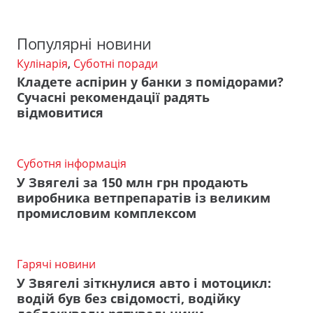
Популярні новини
Кулінарія
,
Суботні поради
Кладете аспірин у банки з помідорами?
Сучасні рекомендації радять
відмовитися
Суботня інформація
У Звягелі за 150 млн грн продають
виробника ветпрепаратів із великим
промисловим комплексом
Гарячі новини
У Звягелі зіткнулися авто і мотоцикл:
водій був без свідомості, водійку