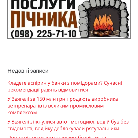
Недавні записи
Кладете аспірин у банки з помідорами? Сучасні
рекомендації радять відмовитися
У Звягелі за 150 млн грн продають виробника
ветпрепаратів із великим промисловим
комплексом
У Звягелі зіткнулися авто і мотоцикл: водій був без
свідомості, водійку деблокували рятувальники
Понад рік вважався зниклим безвісти: на