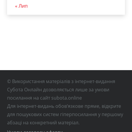
« Лип
© Використання матеріалів з інтернет-видання
Субота Онлайн дозволяється лише за умови
посилання на сайт subota.online
Для інтернет-видань обов’язкове пряме, відкрите
для пошукових систем гіперпосилання у першому
абзаці на конкретний матеріал.