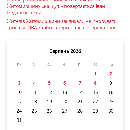
Житомирщину «на щиті» повертається Іван
Недашківський
Жителів Житомирщини закликали не ігнорувати
тривоги: ОВА зробила термінове попередження
Серпень 2026
Пн
Вт
Ср
Чт
Пт
Сб
Нд
1
2
3
4
5
6
7
8
9
10
11
12
13
14
15
16
17
18
19
20
21
22
23
24
25
26
27
28
29
30
31