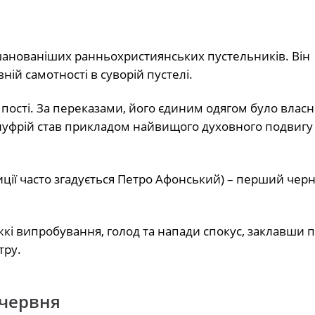
шанованіших ранньохристиянських пустельників. Він
ній самотності в суворій пустелі.
 пості. За переказами, його єдиним одягом було власн
Онуфрій став прикладом найвищого духовного подвигу 
иції часто згадується Петро Афонський) – перший чер
жкі випробування, голод та напади спокус, заклавши 
тру.
 червня