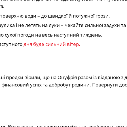
а.
 поверхню води – до швидкої й потужної грози.
улика і не летять на луки – чекайте сильної задухи та
но сухої погоди на весь наступний тиждень.
наступного
дня буде сильний вітер.
ші предки вірили, що на Онуфрія разом із відданою з 
 фінансовий успіх та добробут родини. Повернути дос
му.
Вважалося, що великі придбання, зроблені цього 