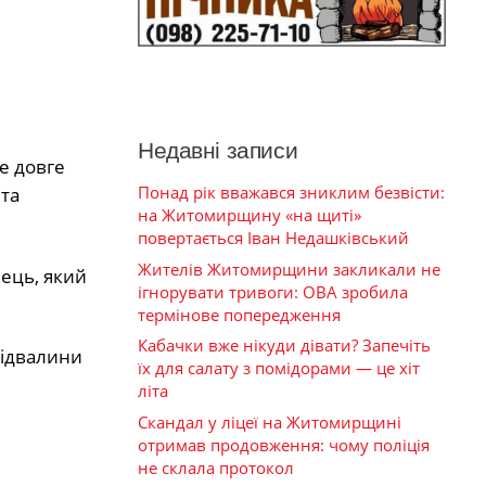
Недавні записи
е довге
Понад рік вважався зниклим безвісти:
та
на Житомирщину «на щиті»
повертається Іван Недашківський
Жителів Житомирщини закликали не
нець, який
ігнорувати тривоги: ОВА зробила
термінове попередження
Кабачки вже нікуди дівати? Запечіть
підвалини
їх для салату з помідорами — це хіт
літа
Скандал у ліцеї на Житомирщині
отримав продовження: чому поліція
не склала протокол