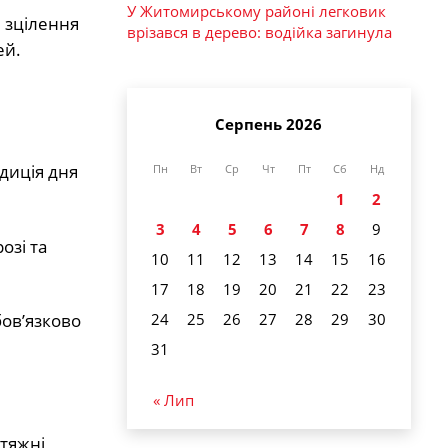
У Житомирському районі легковик
 зцілення
врізався в дерево: водійка загинула
ей.
Серпень 2026
диція дня
Пн
Вт
Ср
Чт
Пт
Сб
Нд
1
2
3
4
5
6
7
8
9
озі та
10
11
12
13
14
15
16
17
18
19
20
21
22
23
24
25
26
27
28
29
30
бов’язково
31
« Лип
атяжні