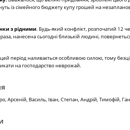
гнуть із сімейного бюджету купу грошей на незаплано
унки з рідними
. Будь-який конфлікт, розпочатий 12 ч
аза, нанесена сьогодні близькій людині, повернеться
у цей період наливається особливою силою, тому безц
ликати на господарство неврожай.
ня
о, Арсеній, Василь, Іван, Степан, Андрій, Тимофій, Га
и