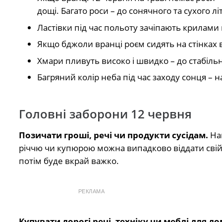
дощі. Багато роси – до сонячного та сухого літ
Ластівки під час польоту зачіпають крилами
Якщо бджоли вранці роєм сидять на стінках в
Хмари пливуть високо і швидко – до стабіль
Багряний колір неба під час заходу сонця – 
Головні заборони 12 червня
Позичати гроші, речі чи продукти сусідам.
На
річчю чи купюрою можна випадково віддати свій
потім буде вкрай важко.
РЕКЛАМА
Купувати дорогі речі, техніку чи меблі для до