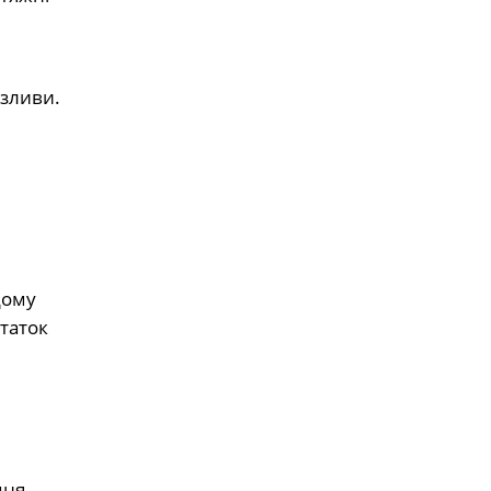
 зливи.
дому
таток
дня,