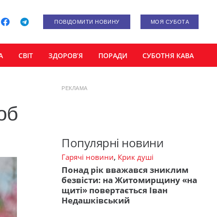
ПОВІДОМИТИ НОВИНУ
МОЯ СУБОТА
А
СВІТ
ЗДОРОВ’Я
ПОРАДИ
СУБОТНЯ КАВА
РЕКЛАМА
об
Популярні новини
Гарячі новини
,
Крик душі
Понад рік вважався зниклим
безвісти: на Житомирщину «на
щиті» повертається Іван
Недашківський