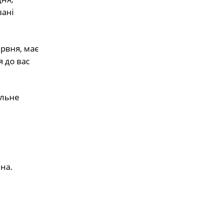
вані
ервня, має
 до вас
ільне
нна.