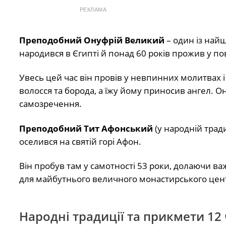
РЕКЛАМА
Преподобний Онуфрій Великий
– один із най
народився в Єгипті й понад 60 років прожив у пов
Увесь цей час він провів у невпинних молитвах і
волосся та борода, а їжу йому приносив ангел. 
самозречення.
Преподобний Тит Афонський
(у народній трад
оселився на святій горі Афон.
Він пробув там у самотності 53 роки, долаючи ва
для майбутнього величного монастирського цен
Народні традиції та прикмети 12