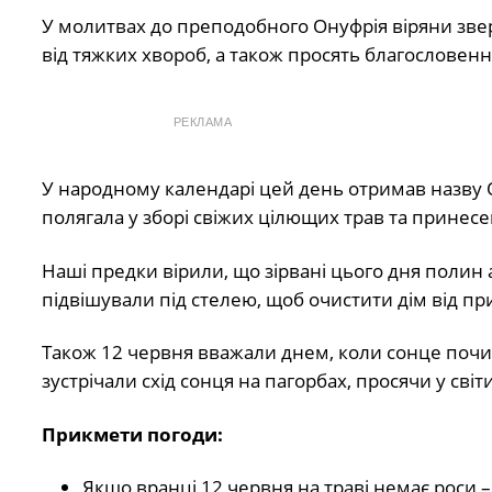
У молитвах до преподобного Онуфрія віряни звер
від тяжких хвороб, а також просять благословенн
РЕКЛАМА
У народному календарі цей день отримав назву 
полягала у зборі свіжих цілющих трав та принесен
Наші предки вірили, що зірвані цього дня полин а
підвішували під стелею, щоб очистити дім від при
Також 12 червня вважали днем, коли сонце почина
зустрічали схід сонця на пагорбах, просячи у світ
Прикмети погоди:
Якщо вранці 12 червня на траві немає роси 