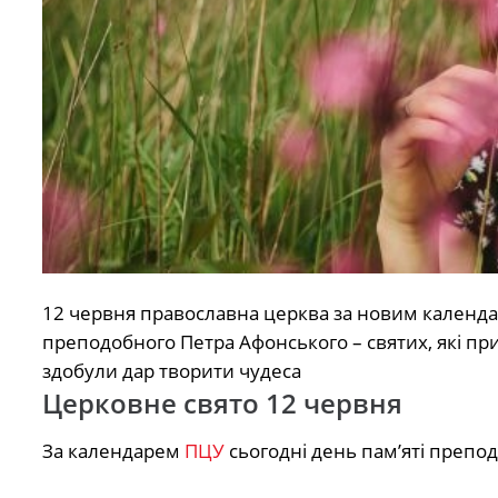
12 червня православна церква за новим календ
преподобного Петра Афонського – святих, які пр
здобули дар творити чудеса
Церковне свято 12 червня
За календарем
ПЦУ
сьогодні день пам’яті препо