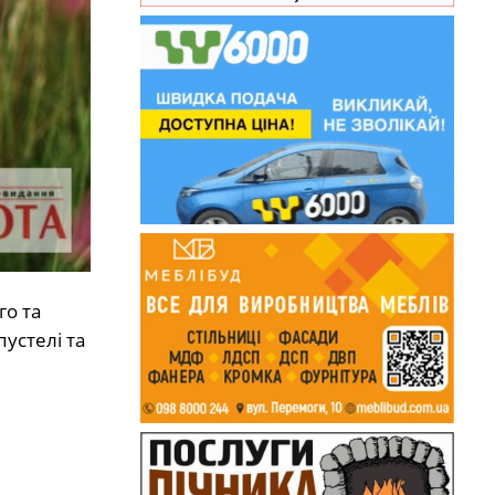
о та
устелі та