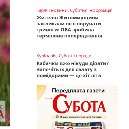
Гарячі новини
,
Суботня інформація
Жителів Житомирщини
закликали не ігнорувати
тривоги: ОВА зробила
термінове попередження
Кулінарія
,
Суботні поради
Кабачки вже нікуди дівати?
Запечіть їх для салату з
помідорами — це хіт літа