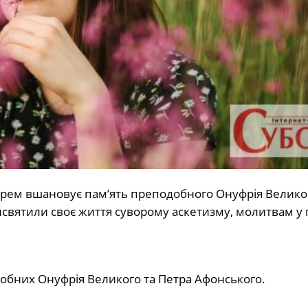
арем вшановує пам’ять преподобного Онуфрія Великог
исвятили своє життя суворому аскетизму, молитвам у п
добних Онуфрія Великого та Петра Афонського.