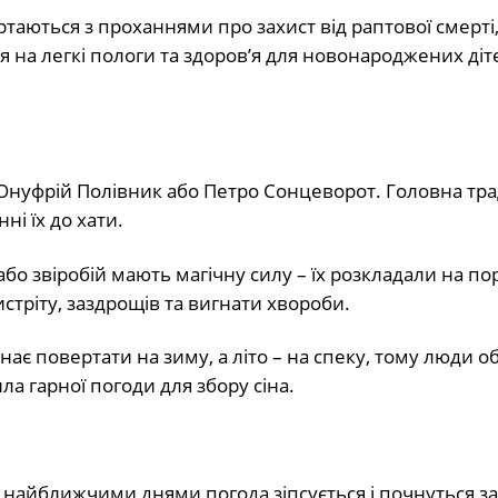
таються з проханнями про захист від раптової смерті,
я на легкі пологи та здоров’я для новонароджених діт
Онуфрій Полівник або Петро Сонцеворот. Головна тра
ні їх до хати.
бо звіробій мають магічну силу – їх розкладали на пор
стріту, заздрощів та вигнати хвороби.
є повертати на зиму, а літо – на спеку, тому люди о
ила гарної погоди для збору сіна.
– найближчими днями погода зіпсується і почнуться з