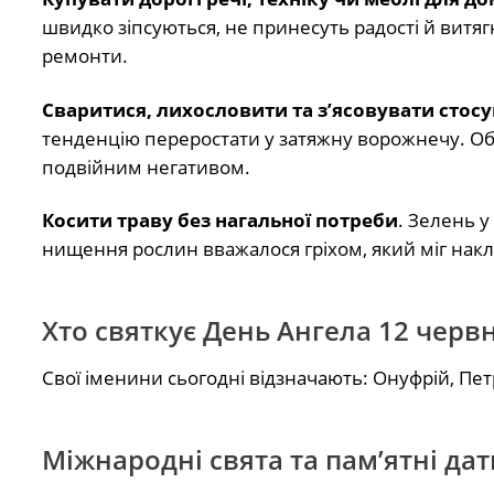
швидко зіпсуються, не принесуть радості й витя
ремонти.
Сваритися, лихословити та з’ясовувати стос
тенденцію переростати у затяжну ворожнечу. Обр
подвійним негативом.
Косити траву без нагальної потреби
. Зелень 
нищення рослин вважалося гріхом, який міг нак
Хто святкує День Ангела 12 черв
Свої іменини сьогодні відзначають: Онуфрій, Петр
Міжнародні свята та пам’ятні дат