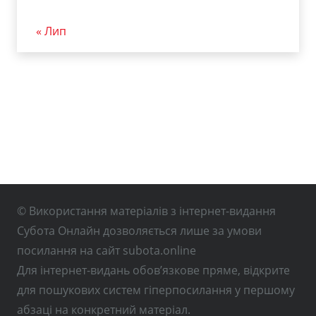
« Лип
© Використання матеріалів з інтернет-видання
Субота Онлайн дозволяється лише за умови
посилання на сайт subota.online
Для інтернет-видань обов’язкове пряме, відкрите
для пошукових систем гіперпосилання у першому
абзаці на конкретний матеріал.