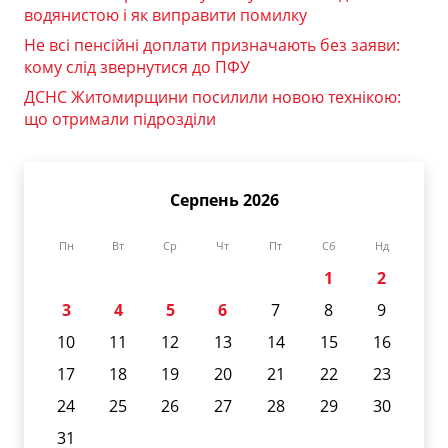
водянистою і як виправити помилку
Не всі пенсійні доплати призначають без заяви:
кому слід звернутися до ПФУ
ДСНС Житомирщини посилили новою технікою:
що отримали підрозділи
Серпень 2026
Пн
Вт
Ср
Чт
Пт
Сб
Нд
1
2
3
4
5
6
7
8
9
10
11
12
13
14
15
16
17
18
19
20
21
22
23
24
25
26
27
28
29
30
31