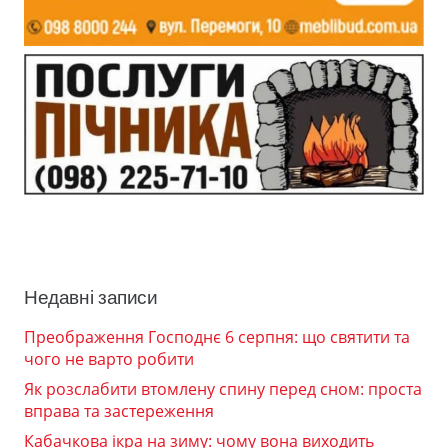
Недавні записи
Преображення Господнє 6 серпня: що святити та
чого не варто робити
Як розслабити втомлену спину перед сном: проста
вправа та застереження
Кабачкова ікра на зиму: чому вона виходить