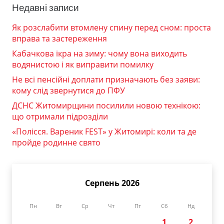
Недавні записи
Як розслабити втомлену спину перед сном: проста
вправа та застереження
Кабачкова ікра на зиму: чому вона виходить
водянистою і як виправити помилку
Не всі пенсійні доплати призначають без заяви:
кому слід звернутися до ПФУ
ДСНС Житомирщини посилили новою технікою:
що отримали підрозділи
«Полісся. Вареник FEST» у Житомирі: коли та де
пройде родинне свято
Серпень 2026
Пн
Вт
Ср
Чт
Пт
Сб
Нд
1
2