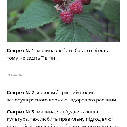
Секрет № 1:
малина любить багато світла, а
тому не садіть її в тіні.
РЕКЛАМА
Секрет № 2:
хороший і рясний полив –
запорука рясного врожаю і здорового рослини.
Секрет № 3:
малина, як і будь-яка інша
культура, теж любить правильну підгодівлю;
перегній, компост і зола будуть як не можна до