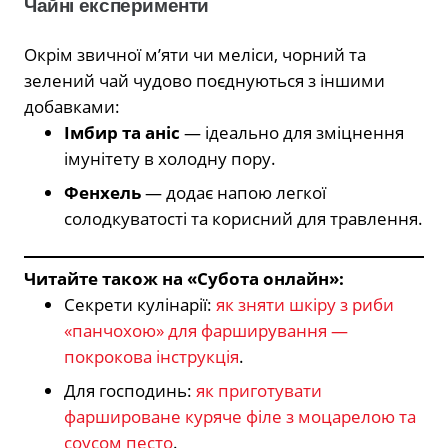
Чайні експерименти
Окрім звичної м’яти чи меліси, чорний та
зелений чай чудово поєднуються з іншими
добавками:
Імбир та аніс
— ідеально для зміцнення
імунітету в холодну пору.
Фенхель
— додає напою легкої
солодкуватості та корисний для травлення.
Читайте також на «Субота онлайн»:
Секрети кулінарії:
як зняти шкіру з риби
«панчохою» для фарширування —
покрокова інструкція
.
Для господинь:
як приготувати
фаршироване куряче філе з моцарелою та
соусом песто
.