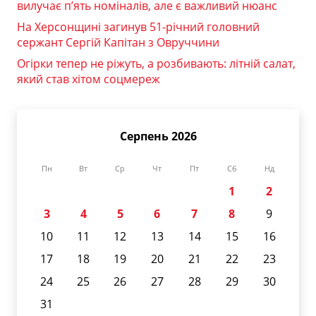
вилучає п’ять номіналів, але є важливий нюанс
На Херсонщині загинув 51-річний головний
сержант Сергій Капітан з Овруччини
Огірки тепер не ріжуть, а розбивають: літній салат,
який став хітом соцмереж
Серпень 2026
Пн
Вт
Ср
Чт
Пт
Сб
Нд
1
2
3
4
5
6
7
8
9
10
11
12
13
14
15
16
17
18
19
20
21
22
23
24
25
26
27
28
29
30
31