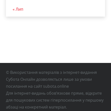
« Лип
© Використання матеріалів з інтернет-видання
Субота Онлайн дозволяється лише за умови
посилання на сайт subota.online
Для інтернет-видань обов’язкове пряме, відкрите
для пошукових систем гіперпосилання у першому
абзаці на конкретний матеріал.