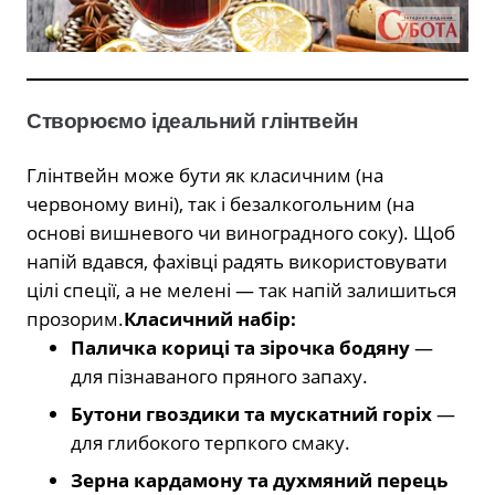
Створюємо ідеальний глінтвейн
Глінтвейн може бути як класичним (на
червоному вині), так і безалкогольним (на
основі вишневого чи виноградного соку). Щоб
напій вдався, фахівці радять використовувати
цілі спеції, а не мелені — так напій залишиться
прозорим.
Класичний набір:
Паличка кориці та зірочка бодяну
—
для пізнаваного пряного запаху.
Бутони гвоздики та мускатний горіх
—
для глибокого терпкого смаку.
Зерна кардамону та духмяний перець