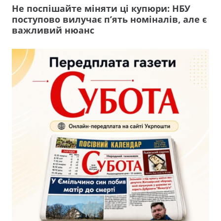
Не поспішайте міняти ці купюри: НБУ
поступово вилучає п’ять номіналів, але є
важливий нюанс