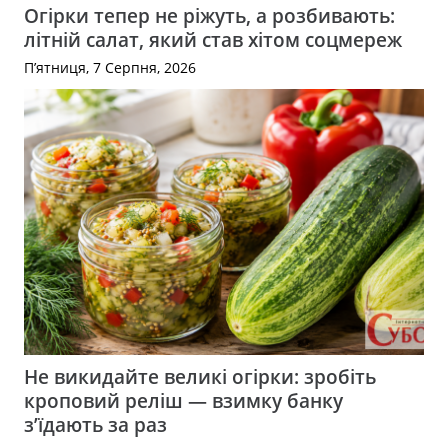
Огірки тепер не ріжуть, а розбивають:
літній салат, який став хітом соцмереж
П’ятниця, 7 Серпня, 2026
Не викидайте великі огірки: зробіть
кроповий реліш — взимку банку
з’їдають за раз