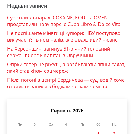
Недавні записи
Суботній хіт-парад: COKAINÉ, KODI та OMEN
представили нову версію Cuba Libre & Dolce Vita
Не поспішайте міняти ці купюри: НБУ поступово
вилучає п’ять номіналів, але є важливий нюанс
На Херсонщині загинув 51-річний головний
сержант Сергій Капітан з Овруччини
Огірки тепер не ріжуть, а розбивають: літній салат,
який став хітом соцмереж
Після погоні в центрі Бердичева — суд: водій хоче
отримати записи з бодікамер і камер міста
Серпень 2026
Пн
Вт
Ср
Чт
Пт
Сб
Нд