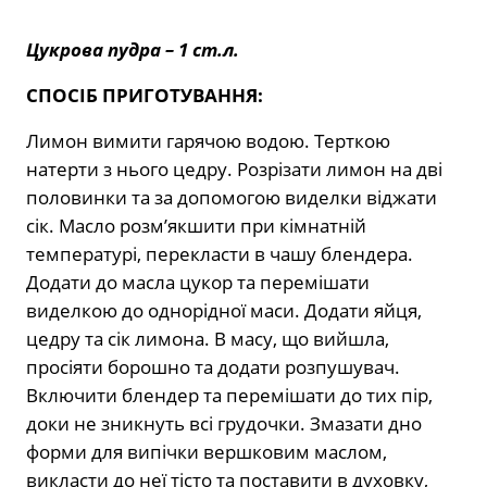
Цукрова пудра – 1 ст.л.
СПОСІБ ПРИГОТУВАННЯ:
Лимон вимити гарячою водою. Терткою
натерти з нього цедру. Розрізати лимон на дві
половинки та за допомогою виделки віджати
сік. Масло розм’якшити при кімнатній
температурі, перекласти в чашу блендера.
Додати до масла цукор та перемішати
виделкою до однорідної маси. Додати яйця,
цедру та сік лимона. В масу, що вийшла,
просіяти борошно та додати розпушувач.
Включити блендер та перемішати до тих пір,
доки не зникнуть всі грудочки. Змазати дно
форми для випічки вершковим маслом,
викласти до неї тісто та поставити в духовку,